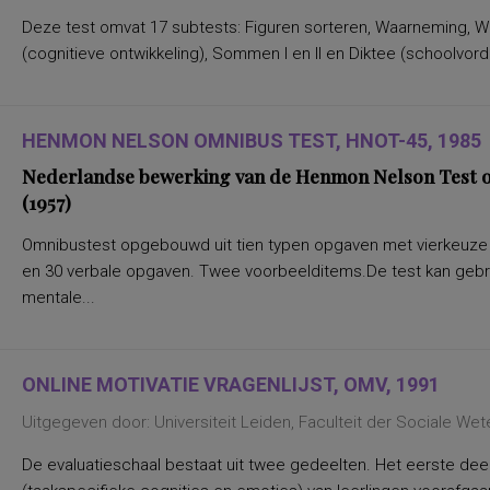
meisjes 6e klas basisonderwijs en 2e
brugklas lbo/ibo
Deze test omvat 17 subtests: Figuren sorteren, Waarneming, W
leerlingen op het havo/vwo van het regulier
(cognitieve ontwik­keling), Sommen I en II en Diktee (schoolvorder
voortgezet onderwijs
tweede-taal verwervers
leerlingen in de lagere groepen van het
regulier basisonderwijs in de leeftijd van
7-10 jaar
HENMON NELSON OMNIBUS TEST, HNOT-45, 1985
leerlingen in de brugklas van het regulier
voortgezet onderwijs in de leeftijd van 13-
Nederlandse bewerking van de Henmon Nelson Test of
14 jaar
(1957)
groepen in het basis-, voortgezet en
middelbaar onderwijs
leerlingen in het speciaal basisonderwijs
Omnibustest opgebouwd uit tien typen opgaven met vierkeuze a
vanaf 2e helft groep 3
en 30 verbale opgaven. Twee voorbeelditems.De test kan gebru
leerlingen in groep 3 t/m 6 van het
speciaal basisonderwijs
mentale...
leerlingen in midden groep 3 t/m midden
groep 8 van het speciaal basisonderwijs
Turkse, Marokkaanse en Antilliaanse
leerlingen in groep 1 en 2 van het
(speciaal) basisonderwijs
ONLINE MOTIVATIE VRAGENLIJST, OMV, 1991
leerlingen in de eindgroepen van het
regulier voortgezet onderwijs
Uitgegeven door: Universiteit Leiden, Faculteit der Sociale W
leerlingen in het LOM onderwijs van 8 t/m
12 jaar
De evaluatieschaal bestaat uit twee gedeelten. Het eerste de
leerlingen in het MLK onderwijs van 9 t/m
12 jaar