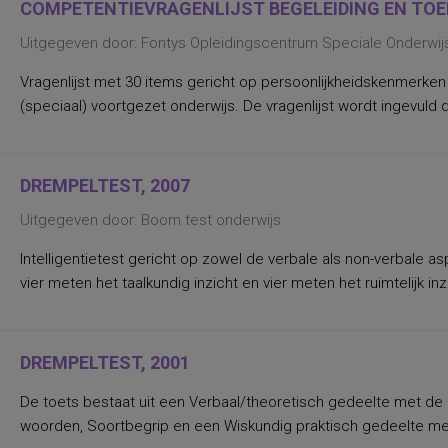
COMPETENTIEVRAGENLIJST BEGELEIDING EN TOEL
leerjaar van de basisschool in België
leerlingen in het regulier basisonderwijs in
Uitgegeven door: Fontys Opleidingscentrum Speciale Onderwij
de leeftijd van 7 t/m 12 jaar
leerlingen in het speciaal onderwijs in de
leeftijd van 7 t/m 12 jaar
Vragenlijst met 30 items gericht op persoonlijkheidskenmerken
leerlingen in de brugklas van het regulier
(speciaal) voortgezet onderwijs. De vragenlijst wordt ingevuld d
voortgezet onderwijs in de leeftijd van 13
jaar
leerlingen in de brugklas van het
lwoo/vmbo t/m vwo van het regulier
voortgezet onderwijs
DREMPELTEST, 2007
leerlingen in de brugklas van het vmbo-kb,
het vmbo-tl, de havo en het vwo van het
Uitgegeven door: Boom test onderwijs
regulier voortgezet onderwijs
leerlingen die deelnemen aan de Eindtoets
Basisonderwijs Cito
Intelligentietest gericht op zowel de verbale als non-verbale 
leerlingen in klas 1 t/m 3 van de mavo, de
vier meten het taalkundig inzicht en vier meten het ruimtelijk 
havo en het vwo van het regulier voortgezet
onderwijs
leerlingen en leraren in het regulier
voortgezet onderwijs
leerlingen in groep 1 t/m 3 van het
DREMPELTEST, 2001
speciaal basisonderwijs
leerlingen in het regulier basisonderwijs
De toets bestaat uit een Verbaal/theoretisch gedeelte met d
met leesmoeilijkheden
leerlingen in het speciaal onderwijs met
woorden, Soortbegrip en een Wiskundig praktisch gedeelte met d
leesmoeilijkheden