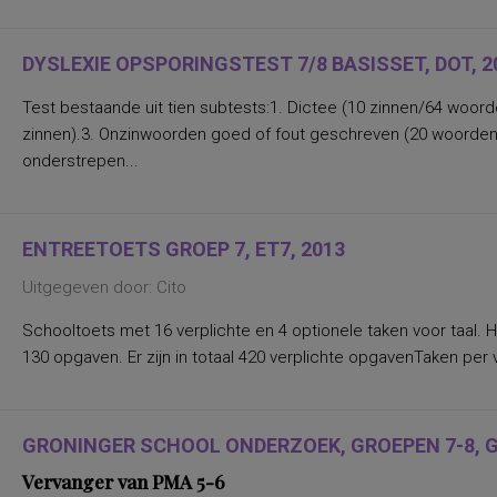
leerlingen in groep 4 t/m 8 van het regulier
basisonderwijs zonder taalachterstand
leerlingen in groep 7 en 8 van het speciaal
basisonderwijs
DYSLEXIE OPSPORINGSTEST 7/8 BASISSET, DOT, 2
leerlingen in groep 8 van het regulier
basisonderwijs met een grote
Test bestaande uit tien subtests:1. Dictee (10 zinnen/64 woor
leerachterstand
leerlingen op het vwo van het regulier
zinnen).3. Onzinwoorden goed of fout geschreven (20 woorden).4
voortgezet onderwijs
onderstrepen...
leerlingen op het ivbo, het vbo, de mavo, de
havo en het vwo van het regulier voortgezet
onderwijs
leerlingen met een didactische leeftijd
vanaf 4 tot 28 maanden
ENTREETOETS GROEP 7, ET7, 2013
oudere leerlingen met leesvertraging
ROC-leerlingen
Uitgegeven door: Cito
leerlingen op het vbo van het regulier
voortgezet onderwijs
Schooltoets met 16 verplichte en 4 optionele taken voor taal. H
leerlingen op het vmbo van het regulier
voortgezet onderwijs met leerproblemen
130 opgaven. Er zijn in totaal 420 verplichte opgavenTaken per
leerlingen in het regulier basisonderwijs
met leerproblemen
leerlingen in klas 2 en 3 van het regulier
voortgezet onderwijs
GRONINGER SCHOOL ONDERZOEK, GROEPEN 7-8, G
leerlingen in het speciaal voortgezet
onderwijs, specifiek MLK en LOM
Vervanger van PMA 5-6
licht verstandelijk gehandicapten