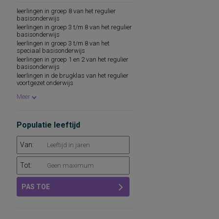
competentie
leerlingen in groep 8 van het regulier
prestatiemotivatie
basisonderwijs
taakspecifieke motivatie, ervaring van de
leerlingen in groep 3 t/m 8 van het regulier
leersituatie
basisonderwijs
taalvaardigheid , redeneervermogen en
leerlingen in groep 3 t/m 8 van het
leerbevorderende/belemmerende
speciaal basisonderwijs
gedragskenmerken
leerlingen in groep 1 en 2 van het regulier
basisonderwijs
leerlingen in de brugklas van het regulier
voortgezet onderwijs
leerlingen in groep 6 t/m 8 van het regulier
Meer
basisonderwijs
leerlingen in het regulier basisonderwijs
leerlingen in groep 6 van het regulier
basisonderwijs
Populatie leeftijd
kinderen
kleuters
Van:
leerlingen in groep 7 van het regulier
basisonderwijs
Tot:
leerlingen in groep 6 t/m 8 van het
speciaal basisonderwijs
leerlingen in klas 1 t/m 3 van het regulier
PAS TOE
voortgezet onderwijs
leerlingen in het regulier voortgezet
onderwijs
leerlingen in groep 8 van het speciaal