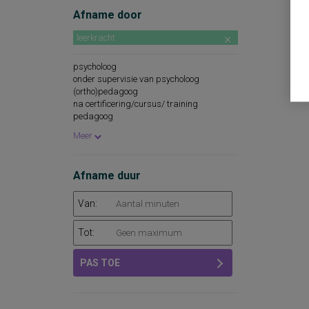
Afname door
leerkracht
psycholoog
onder supervisie van psycholoog
(ortho)pedagoog
na certificering/cursus/ training
pedagoog
loopbaanadviseur
Meer
onder supervisie van (ortho)pedagoog
onder supervisie van pedagoog
Afname duur
Van:
Tot:
PAS TOE