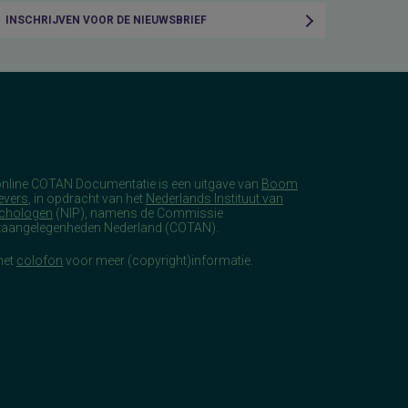
INSCHRIJVEN VOOR DE NIEUWSBRIEF
online COTAN Documentatie is een uitgave van
Boom
evers
, in opdracht van het
Nederlands Instituut van
chologen
(NIP), namens de Commissie
taangelegenheden Nederland (COTAN).
het
colofon
voor meer (copyright)informatie.