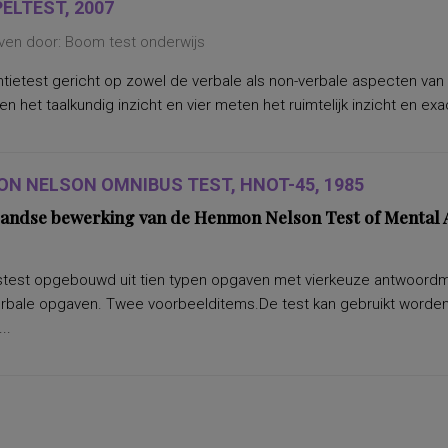
ELTEST, 2007
ven door: Boom test onderwijs
entietest gericht op zowel de verbale als non-verbale aspecten va
en het taalkundig inzicht en vier meten het ruimtelijk inzicht en 
N NELSON OMNIBUS TEST, HNOT-45, 1985
andse bewerking van de Henmon Nelson Test of Mental A
test opgebouwd uit tien typen opgaven met vierkeuze antwoordmoge
erbale opgaven. Twee voorbeelditems.De test kan gebruikt worden 
..