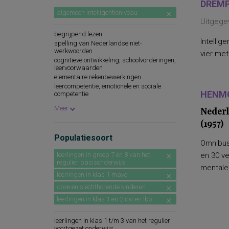
DREMP
algemeen intelligentieniveau
Uitgege
begrijpend lezen
Intellig
spelling van Nederlandse niet-
werkwoorden
vier met
cognitieve ontwikkeling, schoolvorderingen,
leervoorwaarden
elementaire rekenbewerkingen
leercompetentie, emotionele en sociale
HENMO
competentie
prestatiemotivatie
Meer
Nederl
(1957)
Populatiesoort
Omnibus
leerlingen in groep 7 en 8 van het
en 30 v
regulier basisonderwijs
mentale.
leerlingen in klas 1 mavo
dove en slechthorende kinderen
leerlingen in klas 1 en 2 ibo en lbo
leerlingen in klas 1 t/m 3 van het regulier
voortgezet onderwijs