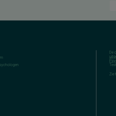
De 
uitg
am
Psy
Psychologen
Tes
Zie 