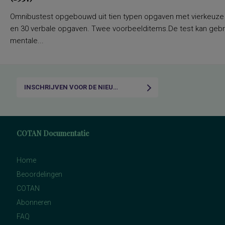
Omnibustest opgebouwd uit tien typen opgaven met vierkeuze a
en 30 verbale opgaven. Twee voorbeelditems.De test kan gebru
mentale...
INSCHRIJVEN VOOR DE NIEUWSBRIEF
COTAN Documentatie
Home
Beoordelingen
COTAN
Abonneren
FAQ