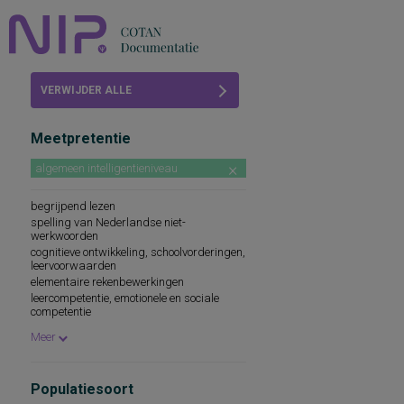
Home
VERWIJDER ALLE
Beoordelingen
FILTERS
Meetpretentie
COTAN
algemeen intelligentieniveau
Abonneren
begrijpend lezen
FAQ
spelling van Nederlandse niet-
werkwoorden
cognitieve ontwikkeling, schoolvorderingen,
leervoorwaarden
elementaire rekenbewerkingen
leercompetentie, emotionele en sociale
competentie
prestatiemotivatie
Meer
Populatiesoort