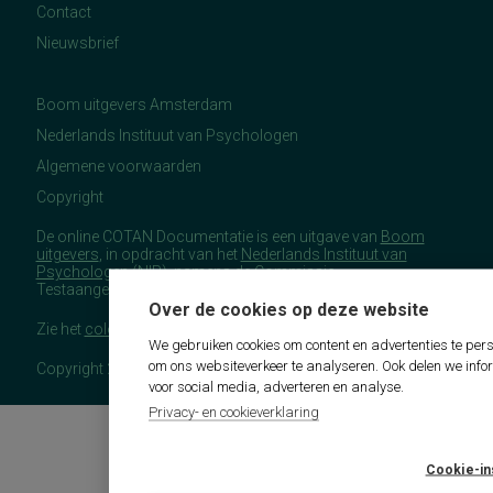
Contact
Nieuwsbrief
Boom uitgevers Amsterdam
Nederlands Instituut van Psychologen
Algemene voorwaarden
Copyright
De online COTAN Documentatie is een uitgave van
Boom
uitgevers
, in opdracht van het
Nederlands Instituut van
Psychologen
(NIP), namens de Commissie
Testaangelegenheden Nederland (COTAN).
Over de cookies op deze website
Zie het
colofon
voor meer (copyright)informatie.
We gebruiken cookies om content en advertenties te pers
om ons websiteverkeer te analyseren. Ook delen we info
Copyright 2026 - COTAN Documentatie
voor social media, adverteren en analyse.
Privacy- en cookieverklaring
Cookie-in