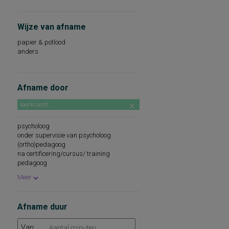
Wijze van afname
papier & potlood
anders
Afname door
leerkracht
psycholoog
onder supervisie van psycholoog
(ortho)pedagoog
na certificering/cursus/ training
pedagoog
loopbaanadviseur
Meer
onder supervisie van (ortho)pedagoog
onder supervisie van pedagoog
Afname duur
Van: