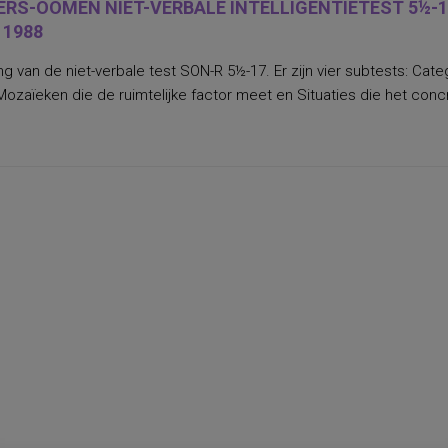
ERS-OOMEN NIET-VERBALE INTELLIGENTIETEST 5½-1
 1988
ng van de niet-verbale test SON-R 5½-17. Er zijn vier subtests: Ca
ozaïeken die de ruimtelijke factor meet en Situaties die het con