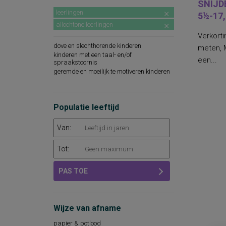
SNIJD
leerlingen
5½-17,
allochtone leerlingen
Verkorti
dove en slechthorende kinderen
meten, M
kinderen met een taal- en/of
een...
spraakstoornis
geremde en moeilijk te motiveren kinderen
Populatie leeftijd
Van:
Tot:
PAS TOE
Wijze van afname
papier & potlood