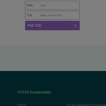
Van:
Tot:
PAS TOE
COTAN Documentatie
Home
Boom uitgevers Amsterd