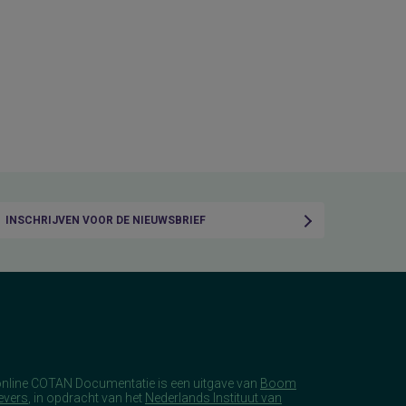
INSCHRIJVEN VOOR DE NIEUWSBRIEF
online COTAN Documentatie is een uitgave van
Boom
evers
, in opdracht van het
Nederlands Instituut van