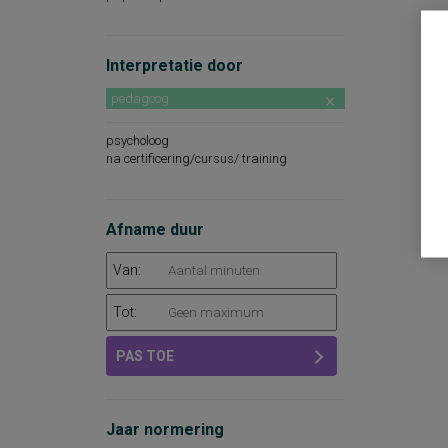
Interpretatie door
pedagoog
psycholoog
na certificering/cursus/ training
Afname duur
Van:
Tot:
PAS TOE
Jaar normering