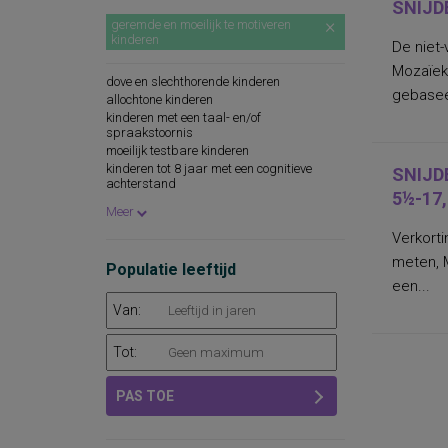
SNIJD
geremde en moeilijk te motiveren
kinderen
De niet-
Mozaïeke
dove en slechthorende kinderen
gebasee
allochtone kinderen
kinderen met een taal- en/of
spraakstoornis
moeilijk testbare kinderen
kinderen tot 8 jaar met een cognitieve
SNIJD
achterstand
5½-17,
oudere zwakbegaafde kinderen
Meer
zwakbegaafde volwassenen
Verkorti
leerlingen
leerlingen in klas 1 t/m 3 van het regulier
meten, M
Populatie leeftijd
voortgezet onderwijs
een...
leerlingen in groep 7 en 8 van het regulier
basisonderwijs
Van:
leerlingen in groep 7 en 8 van het speciaal
basisonderwijs
Tot:
allochtone leerlingen
PAS TOE