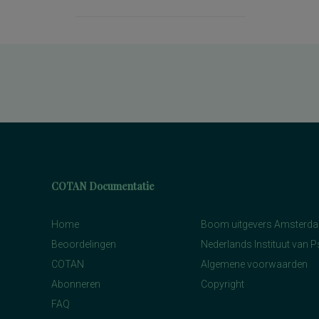
COTAN Documentatie
Home
Boom uitgevers Amsterd
Beoordelingen
Nederlands Instituut van 
COTAN
Algemene voorwaarden
Abonneren
Copyright
FAQ