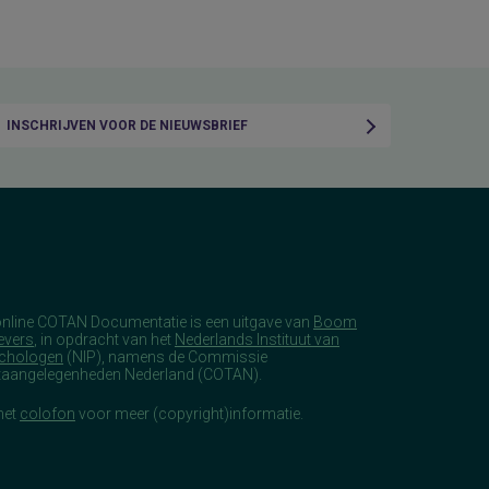
INSCHRIJVEN VOOR DE NIEUWSBRIEF
online COTAN Documentatie is een uitgave van
Boom
evers
, in opdracht van het
Nederlands Instituut van
chologen
(NIP), namens de Commissie
taangelegenheden Nederland (COTAN).
het
colofon
voor meer (copyright)informatie.