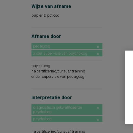
Wijze van afname
papier & potlood
Afname door
pedagoog
onder supervisie van psycholoog
psycholoog
na certificering/cursus/ training
onder supervisie van pedagoog
Interpretatie door
diagnostisch gekwalificeerde
psycholoog
psycholoog
na certificering/cursus/ training