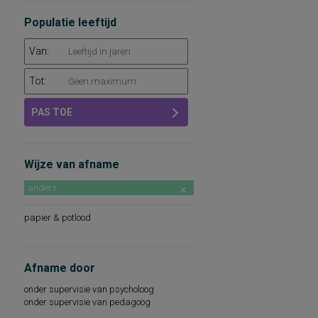
leerlingen in klas 1 en 2 ibo en lbo
Populatie leeftijd
leerlingen in klas 1 mavo
Van:
Tot:
PAS TOE
Wijze van afname
anders
papier & potlood
Afname door
onder supervisie van psycholoog
onder supervisie van pedagoog