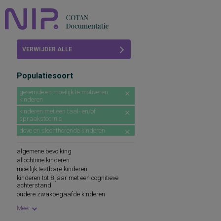
Home
VERWIJDER ALLE
Beoordelingen
FILTERS
Populatiesoort
COTAN
geremde en moeilijk te motiveren
kinderen
Abonneren
kinderen met een taal- en/of
spraakstoornis
FAQ
dove en slechthorende kinderen
algemene bevolking
allochtone kinderen
moeilijk testbare kinderen
kinderen tot 8 jaar met een cognitieve
achterstand
oudere zwakbegaafde kinderen
zwakbegaafde volwassenen
Meer
leerlingen in groep 7 en 8 van het regulier
basisonderwijs