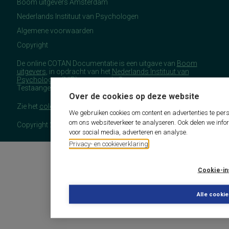
Boom uitgevers Amsterdam
Nederlands Instituut van Psychologen
Algemene voorwaarden
Copyright
De online COTAN Documentatie is een uitgave van
Boom
uitgevers
, in opdracht van het
Nederlands Instituut van
Psychologen
(NIP), namens de Commissie
Testaangelegenheden Nederland (COTAN).
Over de cookies op deze website
Zie het
colofon
voor meer (copyright)informatie.
We gebruiken cookies om content en advertenties te pers
om ons websiteverkeer te analyseren. Ook delen we info
Copyright 2026 - COTAN Documentatie
voor social media, adverteren en analyse.
Privacy- en cookieverklaring
Cookie-in
Alle cooki