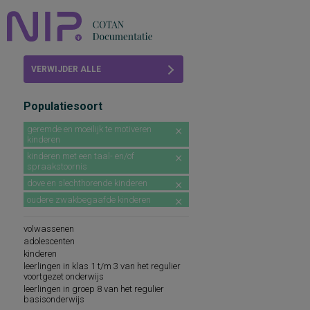
Home
VERWIJDER ALLE
Beoordelingen
FILTERS
Populatiesoort
COTAN
geremde en moeilijk te motiveren
kinderen
Abonneren
kinderen met een taal- en/of
spraakstoornis
FAQ
dove en slechthorende kinderen
oudere zwakbegaafde kinderen
volwassenen
adolescenten
kinderen
leerlingen in klas 1 t/m 3 van het regulier
voortgezet onderwijs
leerlingen in groep 8 van het regulier
basisonderwijs