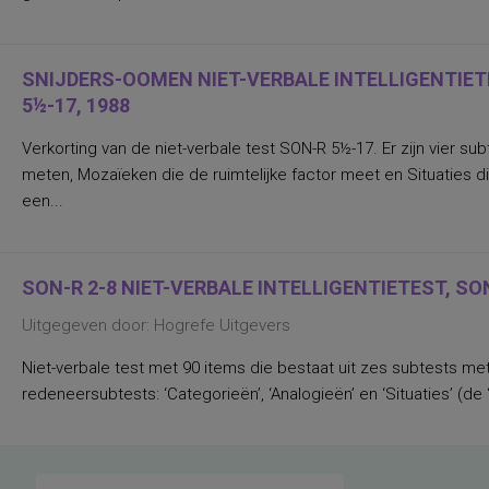
SNIJDERS-OOMEN NIET-VERBALE INTELLIGENTIETE
5½-17, 1988
Verkorting van de niet-verbale test SON-R 5½-17. Er zijn vier s
meten, Mozaïeken die de ruimtelijke factor meet en Situaties 
een...
SON-R 2-8 NIET-VERBALE INTELLIGENTIETEST, SON
Uitgegeven door: Hogrefe Uitgevers
Niet-verbale test met 90 items die bestaat uit zes subtests met 
redeneersubtests: ‘Categorieën’, ‘Analogieën’ en ‘Situaties’ (de 