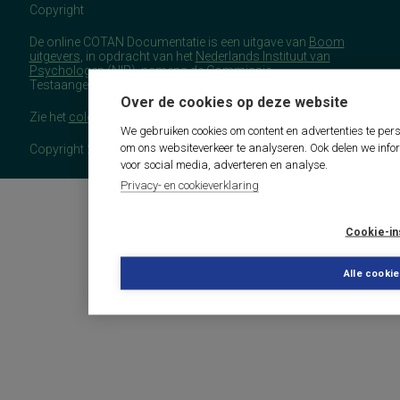
Copyright
De online COTAN Documentatie is een uitgave van
Boom
uitgevers
, in opdracht van het
Nederlands Instituut van
Psychologen
(NIP), namens de Commissie
Testaangelegenheden Nederland (COTAN).
Over de cookies op deze website
Zie het
colofon
voor meer (copyright)informatie.
We gebruiken cookies om content en advertenties te pers
om ons websiteverkeer te analyseren. Ook delen we info
Copyright 2026 - COTAN Documentatie
voor social media, adverteren en analyse.
Privacy- en cookieverklaring
Cookie-in
Alle cooki