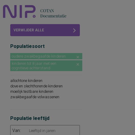
Home
VERWIJDER ALLE
Beoordelingen
FILTERS
Populatiesoort
COTAN
oudere zwakbegaafde kinderen
Abonneren
kinderen tot 8 jaar met een
cognitieve achterstand
FAQ
allochtone kinderen
dove en slechthorende kinderen
moeilijk testbare kinderen
zwakbegaafde volwassenen
Populatie leeftijd
Van: