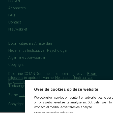
COTAN
Abonneren
FAQ
Contact
Nieuwsbrief
Boom uitgevers Amsterdam
Nederlands Instituut van Psychologen
Algemene voorwaarden
Copyright
De online COTAN Documentatie is een uitgave van
Boom
uitgevers
, in opdracht van het
Nederlands Instituut van
Psychologen
(NIP), namens de Commissie
Testaangelegenheden Nederland (COTAN).
Over de cookies op deze website
Zie het
colofon
voor meer (copyright)informatie.
We gebruiken cookies om content en advertenties te pers
om ons websiteverkeer te analyseren. Ook delen we info
Copyright 2026 - COTAN Documentatie
voor social media, adverteren en analyse.
Privacy- en cookieverklaring