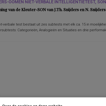
ERS-OOMEN NIET-VERBALE INTELLIGENTIETEST, SON-
ning van de Kleuter-SON van J.Th. Snijders en N. Snijd
t-verbale test bestaat uit zes subtests met elk ca. 15 in moeilijkh
subtests: Categorieën, Analogieën en Situaties en drie performale
Over de cookies op deze website