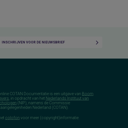
INSCHRIJVEN VOOR DE NIEUWSBRIEF
online COTAN Documentatie is een uitgave van
Boom
evers
, in opdracht van het
Nederlands Instituut van
chologen
(NIP), namens de Commissie
taangelegenheden Nederland (COTAN).
het
colofon
voor meer (copyright)informatie.