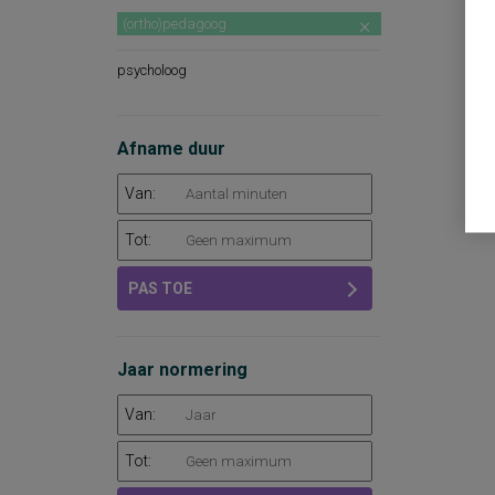
(ortho)pedagoog
psycholoog
Afname duur
Van:
Tot:
PAS TOE
Jaar normering
Van:
Tot: