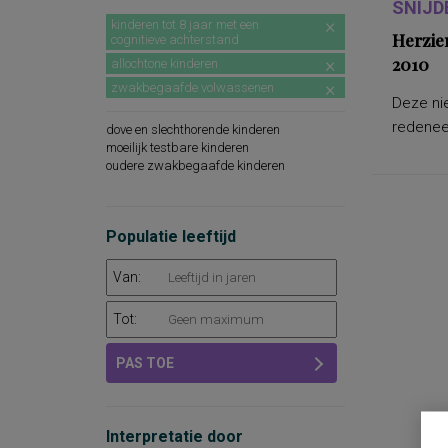
SNIJD
kinderen tot 8 jaar met een
Herzie
cognitieve achterstand
2010
allochtone kinderen
zwakbegaafde volwassenen
Deze nie
redeneer
dove en slechthorende kinderen
moeilijk testbare kinderen
oudere zwakbegaafde kinderen
Populatie leeftijd
Van:
Tot:
PAS TOE
Interpretatie door