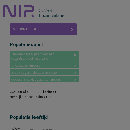
Home
VERWIJDER ALLE
Beoordelingen
FILTERS
Populatiesoort
COTAN
kinderen tot 8 jaar met een
cognitieve achterstand
Abonneren
allochtone kinderen
FAQ
zwakbegaafde volwassenen
oudere zwakbegaafde kinderen
dove en slechthorende kinderen
moeilijk testbare kinderen
Populatie leeftijd
Van: