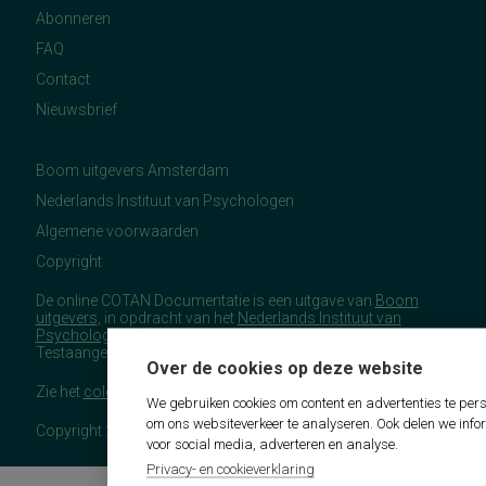
Abonneren
FAQ
Contact
Nieuwsbrief
Boom uitgevers Amsterdam
Nederlands Instituut van Psychologen
Algemene voorwaarden
Copyright
De online COTAN Documentatie is een uitgave van
Boom
uitgevers
, in opdracht van het
Nederlands Instituut van
Psychologen
(NIP), namens de Commissie
Testaangelegenheden Nederland (COTAN).
Over de cookies op deze website
Zie het
colofon
voor meer (copyright)informatie.
We gebruiken cookies om content en advertenties te pers
om ons websiteverkeer te analyseren. Ook delen we info
Copyright 2026 - COTAN Documentatie
voor social media, adverteren en analyse.
Privacy- en cookieverklaring