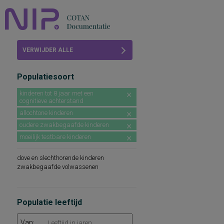
Home
VERWIJDER ALLE
Beoordelingen
FILTERS
Populatiesoort
COTAN
kinderen tot 8 jaar met een
cognitieve achterstand
Abonneren
allochtone kinderen
FAQ
oudere zwakbegaafde kinderen
moeilijk testbare kinderen
dove en slechthorende kinderen
zwakbegaafde volwassenen
Populatie leeftijd
Van: