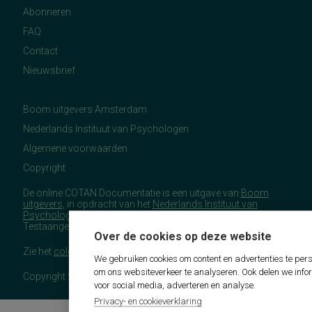
Abonneren
FAQ
Contact
Nieuwsbrief
Boom uitgevers Amsterdam
Nederlands Instituut van Psychologen
Algemene voorwaarden
Copyright
De online COTAN Documentatie is een uitgave van
Boom
uitgevers
, in opdracht van het
Nederlands Instituut van
Psychologen
(NIP), namens de Commissie
Testaangelegenheden Nederland (COTAN).
Over de cookies op deze website
Zie het
colofon
voor meer (copyright)informatie.
We gebruiken cookies om content en advertenties te pers
om ons websiteverkeer te analyseren. Ook delen we info
Copyright 2026 - COTAN Documentatie
voor social media, adverteren en analyse.
Privacy- en cookieverklaring