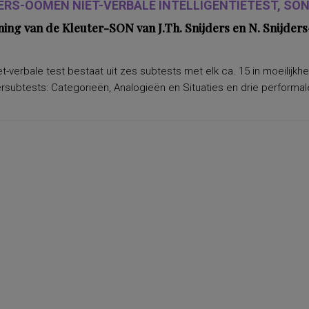
ERS-OOMEN NIET-VERBALE INTELLIGENTIETEST, SON-
ning van de Kleuter-SON van J.Th. Snijders en N. Snijd
t-verbale test bestaat uit zes subtests met elk ca. 15 in moeilijkh
subtests: Categorieën, Analogieën en Situaties en drie performale