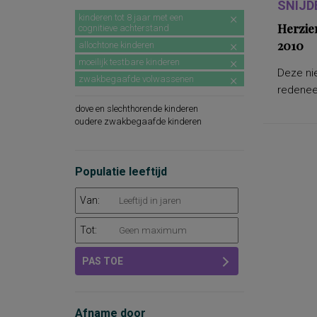
SNIJD
kinderen tot 8 jaar met een
Herzie
cognitieve achterstand
2010
allochtone kinderen
moeilijk testbare kinderen
Deze nie
zwakbegaafde volwassenen
redeneer
dove en slechthorende kinderen
oudere zwakbegaafde kinderen
Populatie leeftijd
Van:
Tot:
PAS TOE
Afname door