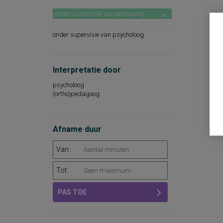
onder supervisie van pedagoog
onder supervisie van psycholoog
Interpretatie door
psycholoog
(ortho)pedagoog
Afname duur
Van:
Tot:
PAS TOE