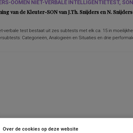
ERS-OOMEN NIET-VERBALE INTELLIGENTIETEST, SON-
ning van de Kleuter-SON van J.Th. Snijders en N. Snijd
t-verbale test bestaat uit zes subtests met elk ca. 15 in moeilijkh
subtests: Categorieën, Analogieën en Situaties en drie performale
Over de cookies op deze website