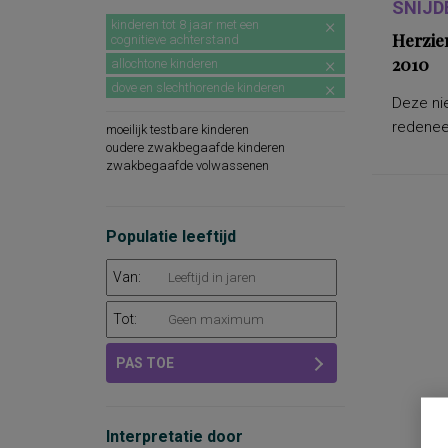
SNIJD
kinderen tot 8 jaar met een
Herzie
cognitieve achterstand
2010
allochtone kinderen
dove en slechthorende kinderen
Deze nie
redeneer
moeilijk testbare kinderen
oudere zwakbegaafde kinderen
zwakbegaafde volwassenen
Populatie leeftijd
Van:
Tot:
PAS TOE
Interpretatie door