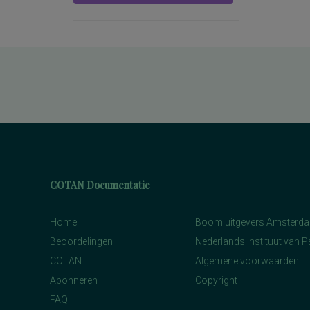
COTAN Documentatie
Home
Boom uitgevers Amsterd
Beoordelingen
Nederlands Instituut van 
COTAN
Algemene voorwaarden
Abonneren
Copyright
FAQ