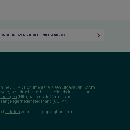
INSCHRIJVEN VOOR DE NIEUWSBRIEF
online COTAN Documentatie is een uitgave van
Boom
evers
, in opdracht van het
Nederlands Instituut van
chologen
(NIP), namens de Commissie
taangelegenheden Nederland (COTAN).
het
colofon
voor meer (copyright)informatie.