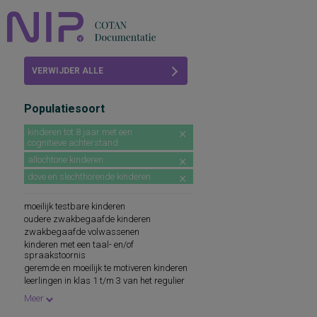
Home
VERWIJDER ALLE
Beoordelingen
FILTERS
Populatiesoort
COTAN
kinderen tot 8 jaar met een
cognitieve achterstand
Abonneren
allochtone kinderen
FAQ
dove en slechthorende kinderen
moeilijk testbare kinderen
oudere zwakbegaafde kinderen
zwakbegaafde volwassenen
kinderen met een taal- en/of
spraakstoornis
geremde en moeilijk te motiveren kinderen
leerlingen in klas 1 t/m 3 van het regulier
voortgezet onderwijs
Meer
leerlingen in groep 7 en 8 van het regulier
basisonderwijs