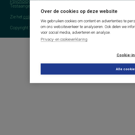
Psychologen
(NIP), namens de Commissie
Testaangelegenheden Nederland (COTAN).
Over de cookies op deze website
Zie het
colofon
voor meer (copyright)informatie.
We gebruiken cookies om content en advertenties te pers
om ons websiteverkeer te analyseren. Ook delen we info
Copyright 2026 - COTAN Documentatie
voor social media, adverteren en analyse.
Privacy- en cookieverklaring
Cookie-in
Alle cooki