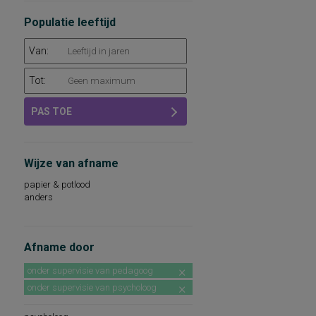
leerlingen in groep 7 en 8 van het speciaal
basisonderwijs
Populatie leeftijd
Van:
Tot:
PAS TOE
Wijze van afname
papier & potlood
anders
Afname door
onder supervisie van pedagoog
onder supervisie van psycholoog