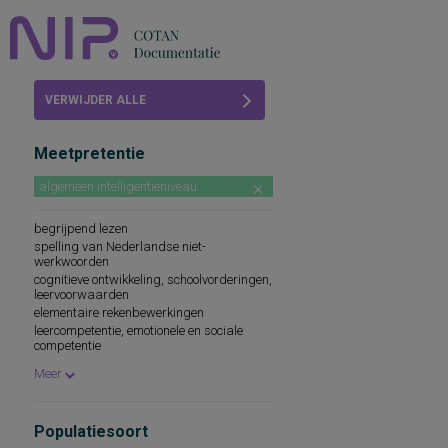
Home
VERWIJDER ALLE
Beoordelingen
FILTERS
Meetpretentie
COTAN
algemeen intelligentieniveau
Abonneren
begrijpend lezen
FAQ
spelling van Nederlandse niet-
werkwoorden
cognitieve ontwikkeling, schoolvorderingen,
leervoorwaarden
elementaire rekenbewerkingen
leercompetentie, emotionele en sociale
competentie
prestatiemotivatie
Meer
Populatiesoort