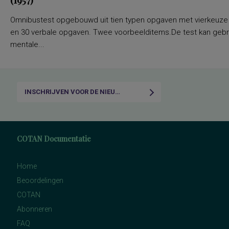
(1957)
Omnibustest opgebouwd uit tien typen opgaven met vierkeuze a
en 30 verbale opgaven. Twee voorbeelditems.De test kan gebru
mentale...
INSCHRIJVEN VOOR DE NIEUWSBRIEF
COTAN Documentatie
Home
Beoordelingen
COTAN
Abonneren
FAQ