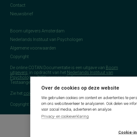
Contact
Nieuwsbrief
Boom uitgevers Amsterdam
Nederlands Instituut van Psychologen
Algemene voorwaarden
Copyright
De online COTAN Documentatie is een uitgave van
Boom
uitgevers
, in opdracht van het
Nederlands Instituut van
Psychologen
(NIP), namens de Commissie
Testaangelegenheden Nederland (COTAN).
Over de cookies op deze website
Zie het
colofon
voor meer (copyright)informatie.
We gebruiken cookies om content en advertenties te pers
om ons websiteverkeer te analyseren. Ook delen we info
Copyright 2026 - COTAN Documentatie
voor social media, adverteren en analyse.
Privacy- en cookieverklaring
Cookie-in