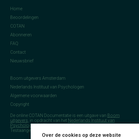
Home
Beoordelingen
COTAN
Abonneren
FAQ
Contact
Nieuwsbrief
Boom uitgevers Amsterdam
Nederlands Instituut van Psychologen
Algemene voorwaarden
Copyright
De online COTAN Documentatie is een uitgave van
Boom
uitgevers
, in opdracht van het
Nederlands Instituut van
Psychologen
(NIP), namens de Commissie
Testaangelegenheden Nederland (COTAN).
Over de cookies op deze website