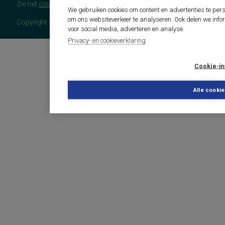
Zie het
colofon
voor meer (copyright)informatie.
We gebruiken cookies om content en advertenties te pers
om ons websiteverkeer te analyseren. Ook delen we info
Copyright 2026 - COTAN Documentatie
voor social media, adverteren en analyse.
Privacy- en cookieverklaring
Cookie-in
Alle cooki