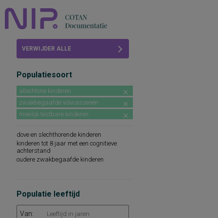
Home
VERWIJDER ALLE
Beoordelingen
FILTERS
Populatiesoort
COTAN
allochtone kinderen
Abonneren
zwakbegaafde volwassenen
moeilijk testbare kinderen
FAQ
dove en slechthorende kinderen
kinderen tot 8 jaar met een cognitieve
achterstand
oudere zwakbegaafde kinderen
Populatie leeftijd
Van: