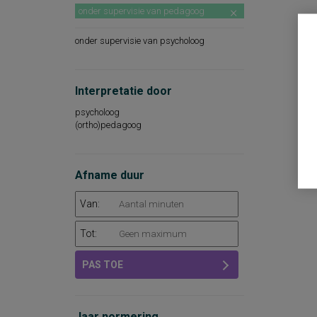
onder supervisie van pedagoog
onder supervisie van psycholoog
Interpretatie door
psycholoog
(ortho)pedagoog
Afname duur
Van:
Tot:
PAS TOE
Jaar normering