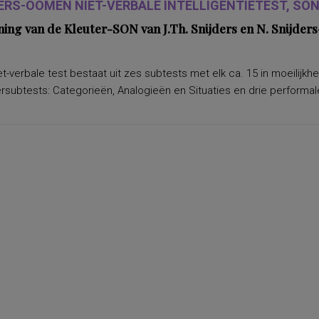
ERS-OOMEN NIET-VERBALE INTELLIGENTIETEST, SON-
ning van de Kleuter-SON van J.Th. Snijders en N. Snijd
t-verbale test bestaat uit zes subtests met elk ca. 15 in moeilijkh
subtests: Categorieën, Analogieën en Situaties en drie performale