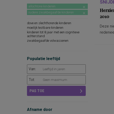
SNIJD
allochtone kinderen
Herzie
oudere zwakbegaafde kinderen
2010
dove en slechthorende kinderen
Deze nie
moeilijk testbare kinderen
redeneer
kinderen tot 8 jaar met een cognitieve
achterstand
zwakbegaafde volwassenen
Populatie leeftijd
Van:
Tot:
PAS TOE
Afname door