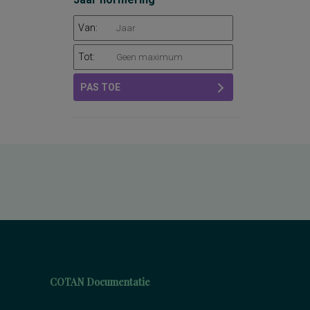
Van:
Tot:
PAS TOE
COTAN Documentatie