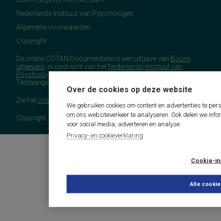
Nederlands Instituut van Psychologen
Algemene voorwaarden
Copyright
De online COTAN Documentatie is een uitgave van
Boom
uitgevers
, in opdracht van het
Nederlands Instituut van
Psychologen
(NIP), namens de Commissie
Testaangelegenheden Nederland (COTAN).
Over de cookies op deze website
Zie het
colofon
voor meer (copyright)informatie.
We gebruiken cookies om content en advertenties te pers
om ons websiteverkeer te analyseren. Ook delen we info
Copyright 2026 - COTAN Documentatie
voor social media, adverteren en analyse.
Privacy- en cookieverklaring
Cookie-in
Alle cooki