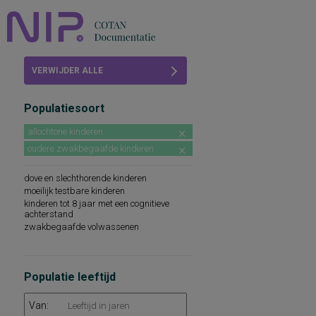
Home
VERWIJDER ALLE
Beoordelingen
FILTERS
Populatiesoort
COTAN
allochtone kinderen
Abonneren
oudere zwakbegaafde kinderen
FAQ
dove en slechthorende kinderen
moeilijk testbare kinderen
kinderen tot 8 jaar met een cognitieve
achterstand
zwakbegaafde volwassenen
Populatie leeftijd
Van: