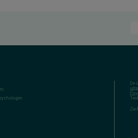
De 
uitg
am
Psy
Psychologen
Tes
Zie 