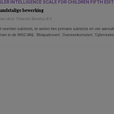
LER INTELLIGENCE SCALE FOR CHILDREN FIFTH EDITI
andstalige bewerking
ven door: Pearson Benelux B.V.
 veertien subtests, te weten tien primaire subtests en vier aanvu
n in de WISC-IIINL: ‘Blokpatronen’, ‘Overeenkomsten’, ‘Cijferreeksen