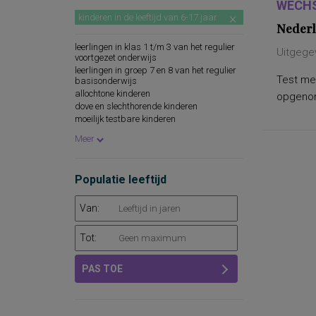
WECHS
kinderen in de leeftijd van 6-17 jaar
Nederl
leerlingen in klas 1 t/m 3 van het regulier
Uitgege
voortgezet onderwijs
leerlingen in groep 7 en 8 van het regulier
Test met
basisonderwijs
allochtone kinderen
opgenome
dove en slechthorende kinderen
moeilijk testbare kinderen
kinderen tot 8 jaar met een cognitieve
Meer
achterstand
oudere zwakbegaafde kinderen
zwakbegaafde volwassenen
Populatie leeftijd
leerlingen in groep 8 van het regulier
basisonderwijs
leerlingen in groep 7 en 8 van het speciaal
Van:
basisonderwijs
leerlingen in de hoogste groep van het
speciaal onderwijs
Tot:
PAS TOE