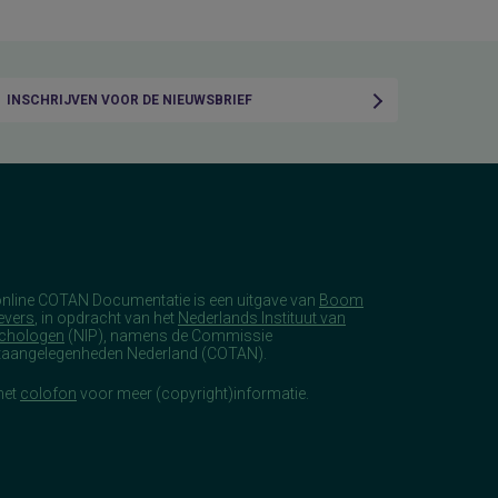
INSCHRIJVEN VOOR DE NIEUWSBRIEF
online COTAN Documentatie is een uitgave van
Boom
evers
, in opdracht van het
Nederlands Instituut van
chologen
(NIP), namens de Commissie
taangelegenheden Nederland (COTAN).
het
colofon
voor meer (copyright)informatie.