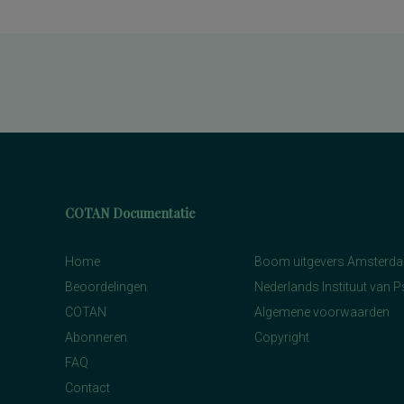
COTAN Documentatie
Home
Boom uitgevers Amsterd
Beoordelingen
Nederlands Instituut van 
COTAN
Algemene voorwaarden
Abonneren
Copyright
FAQ
Contact