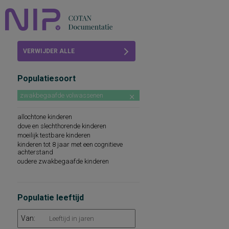
Home
VERWIJDER ALLE
Beoordelingen
FILTERS
Populatiesoort
COTAN
zwakbegaafde volwassenen
Abonneren
allochtone kinderen
FAQ
dove en slechthorende kinderen
moeilijk testbare kinderen
kinderen tot 8 jaar met een cognitieve
achterstand
oudere zwakbegaafde kinderen
Populatie leeftijd
Van: