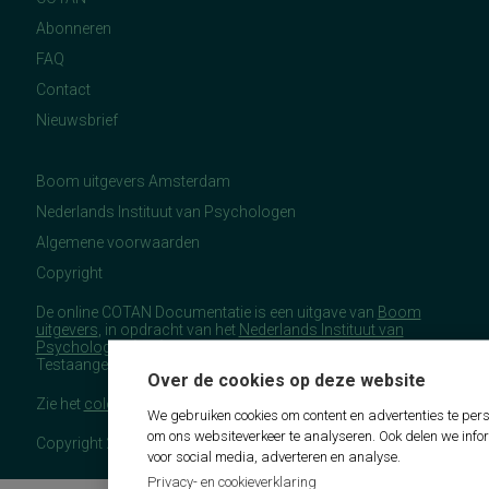
Abonneren
FAQ
Contact
Nieuwsbrief
Boom uitgevers Amsterdam
Nederlands Instituut van Psychologen
Algemene voorwaarden
Copyright
De online COTAN Documentatie is een uitgave van
Boom
uitgevers
, in opdracht van het
Nederlands Instituut van
Psychologen
(NIP), namens de Commissie
Testaangelegenheden Nederland (COTAN).
Over de cookies op deze website
Zie het
colofon
voor meer (copyright)informatie.
We gebruiken cookies om content en advertenties te pers
om ons websiteverkeer te analyseren. Ook delen we info
Copyright 2026 - COTAN Documentatie
voor social media, adverteren en analyse.
Privacy- en cookieverklaring