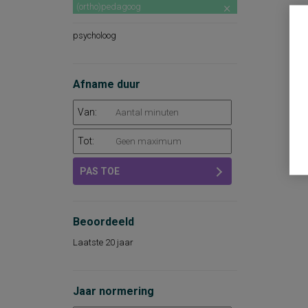
(ortho)pedagoog
psycholoog
Afname duur
Van:
Tot:
PAS TOE
Beoordeeld
Laatste 20 jaar
Jaar normering