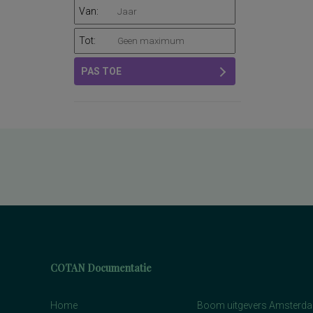
Van:
Tot:
PAS TOE
COTAN Documentatie
Home
Boom uitgevers Amsterd