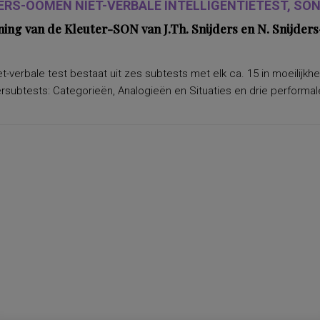
ERS-OOMEN NIET-VERBALE INTELLIGENTIETEST, SON-
ning van de Kleuter-SON van J.Th. Snijders en N. Snijd
t-verbale test bestaat uit zes subtests met elk ca. 15 in moeilijkh
subtests: Categorieën, Analogieën en Situaties en drie performale