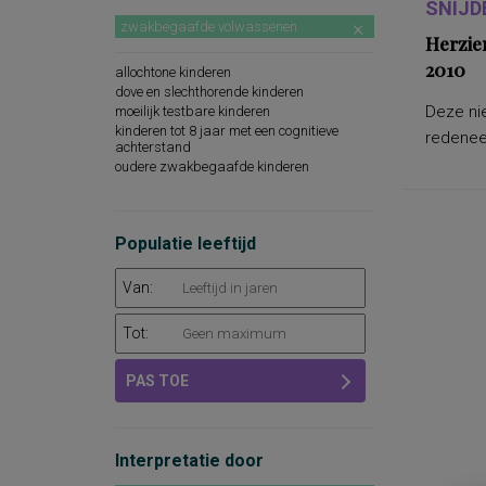
SNIJD
zwakbegaafde volwassenen
Herzie
2010
allochtone kinderen
dove en slechthorende kinderen
Deze nie
moeilijk testbare kinderen
kinderen tot 8 jaar met een cognitieve
redeneer
achterstand
oudere zwakbegaafde kinderen
Populatie leeftijd
Van:
Tot:
PAS TOE
Interpretatie door