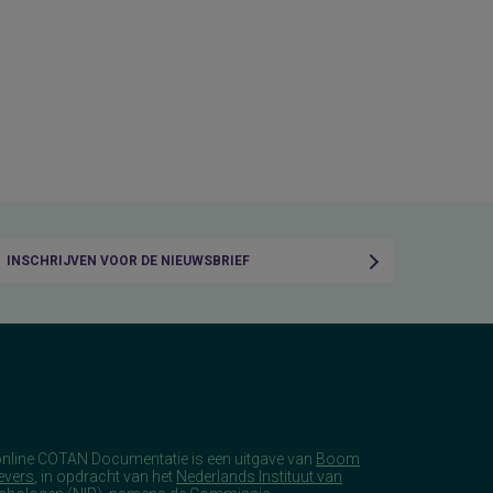
INSCHRIJVEN VOOR DE NIEUWSBRIEF
online COTAN Documentatie is een uitgave van
Boom
evers
, in opdracht van het
Nederlands Instituut van