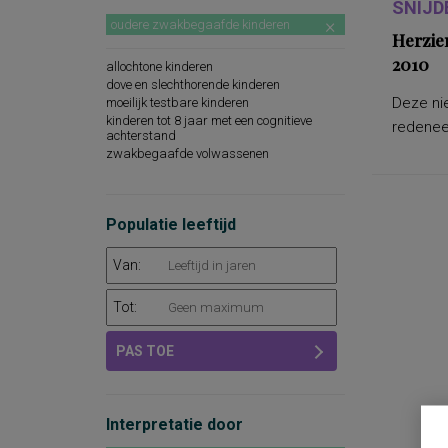
SNIJD
oudere zwakbegaafde kinderen
Herzie
2010
allochtone kinderen
dove en slechthorende kinderen
Deze nie
moeilijk testbare kinderen
kinderen tot 8 jaar met een cognitieve
redeneer
achterstand
zwakbegaafde volwassenen
Populatie leeftijd
Van:
Tot:
PAS TOE
Interpretatie door