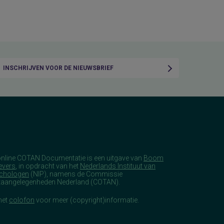
INSCHRIJVEN VOOR DE NIEUWSBRIEF
online COTAN Documentatie is een uitgave van
Boom
evers
, in opdracht van het
Nederlands Instituut van
chologen
(NIP), namens de Commissie
taangelegenheden Nederland (COTAN).
het
colofon
voor meer (copyright)informatie.