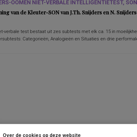
ERS-OOMEN NIET-VERBALE INTELLIGENTIETEST, SON-
ning van de Kleuter-SON van J.Th. Snijders en N. Snijd
t-verbale test bestaat uit zes subtests met elk ca. 15 in moeilijkh
subtests: Categorieën, Analogieën en Situaties en drie performale
Over de cookies op deze website