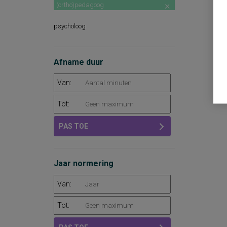
(ortho)pedagoog
psycholoog
Afname duur
Van:
Tot:
PAS TOE
Jaar normering
Van:
Tot: