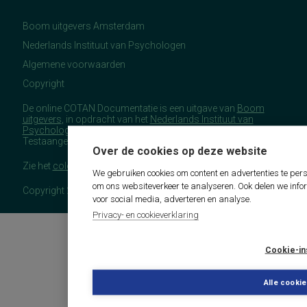
Boom uitgevers Amsterdam
Nederlands Instituut van Psychologen
Algemene voorwaarden
Copyright
De online COTAN Documentatie is een uitgave van
Boom
uitgevers
, in opdracht van het
Nederlands Instituut van
Psychologen
(NIP), namens de Commissie
Testaangelegenheden Nederland (COTAN).
Over de cookies op deze website
Zie het
colofon
voor meer (copyright)informatie.
We gebruiken cookies om content en advertenties te pers
om ons websiteverkeer te analyseren. Ook delen we info
Copyright 2026 - COTAN Documentatie
voor social media, adverteren en analyse.
Privacy- en cookieverklaring
Cookie-in
Alle cooki