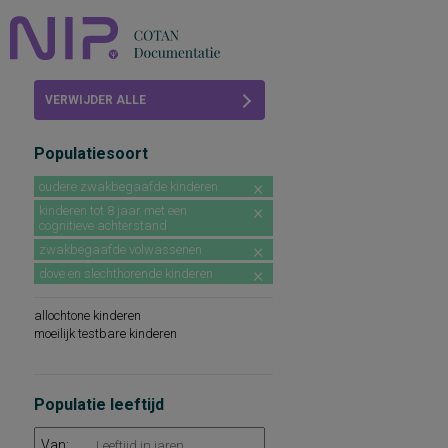
Home
VERWIJDER ALLE
Beoordelingen
FILTERS
Populatiesoort
COTAN
oudere zwakbegaafde kinderen
Abonneren
kinderen tot 8 jaar met een
cognitieve achterstand
FAQ
zwakbegaafde volwassenen
dove en slechthorende kinderen
allochtone kinderen
moeilijk testbare kinderen
Populatie leeftijd
Van: