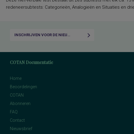
Deze niet-verbale test bestaat uit zes subtests met elk ca. 15 i
redeneersubtests: Categorieën, Analogieën en Situaties en drie
INSCHRIJVEN VOOR DE NIEUWSBRIEF
COTAN Documentatie
Home
Beoordelingen
COTAN
Abonneren
FAQ
Contact
Nieuwsbrief