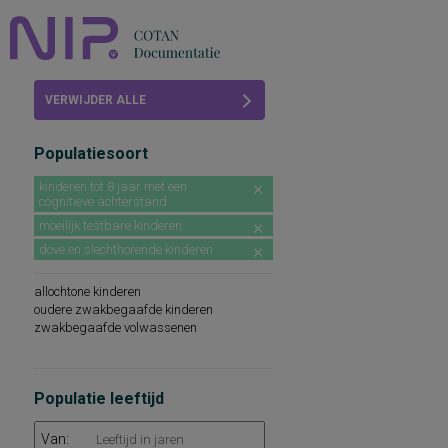
Home
VERWIJDER ALLE
Beoordelingen
FILTERS
Populatiesoort
COTAN
kinderen tot 8 jaar met een
cognitieve achterstand
Abonneren
moeilijk testbare kinderen
FAQ
dove en slechthorende kinderen
allochtone kinderen
oudere zwakbegaafde kinderen
zwakbegaafde volwassenen
Populatie leeftijd
Van: