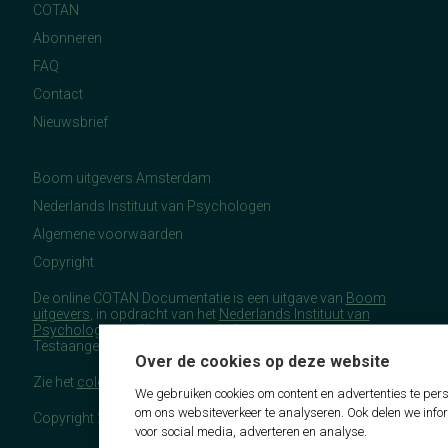
COTAN
Abonneren
FAQ
Contact
Nieuwsbrief
Boom uitgevers Amsterdam
Nederlands Instituut van Psychologen
Algemene voorwaarden
Copyright
De online COTAN Documentatie is een uitgave van
Boom
uitgevers
, in opdracht van het
Nederlands Instituut van
Psychologen
(NIP), namens de Commissie
Testaangelegenheden Nederland (COTAN).
Over de cookies op deze website
Zie het
colofon
voor meer (copyright)informatie.
We gebruiken cookies om content en advertenties te pers
om ons websiteverkeer te analyseren. Ook delen we info
Copyright 2026 - COTAN Documentatie
voor social media, adverteren en analyse.