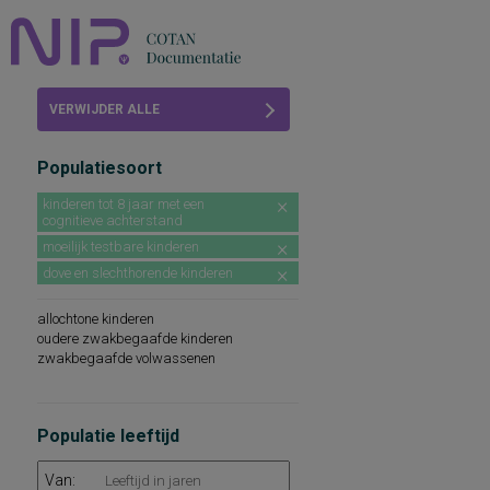
Home
VERWIJDER ALLE
Beoordelingen
FILTERS
Populatiesoort
COTAN
kinderen tot 8 jaar met een
cognitieve achterstand
Abonneren
moeilijk testbare kinderen
FAQ
dove en slechthorende kinderen
allochtone kinderen
oudere zwakbegaafde kinderen
zwakbegaafde volwassenen
Populatie leeftijd
Van: