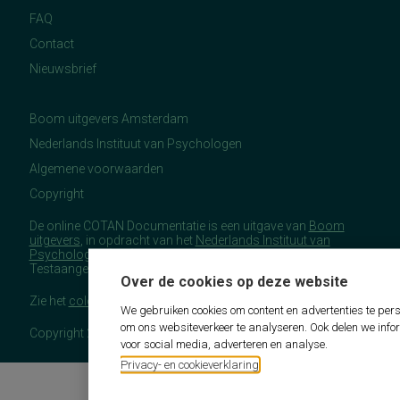
FAQ
Contact
Nieuwsbrief
Boom uitgevers Amsterdam
Nederlands Instituut van Psychologen
Algemene voorwaarden
Copyright
De online COTAN Documentatie is een uitgave van
Boom
uitgevers
, in opdracht van het
Nederlands Instituut van
Psychologen
(NIP), namens de Commissie
Testaangelegenheden Nederland (COTAN).
Over de cookies op deze website
Zie het
colofon
voor meer (copyright)informatie.
We gebruiken cookies om content en advertenties te pers
om ons websiteverkeer te analyseren. Ook delen we info
Copyright 2026 - COTAN Documentatie
voor social media, adverteren en analyse.
Privacy- en cookieverklaring