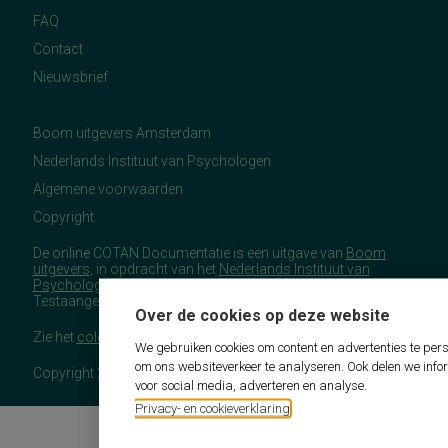
FAQ
Contact
Nieuwsbrief
Boom uitgevers Amsterdam
Nederlands Instituut van Psychologen
Algemene voorwaarden
Copyright
De online COTAN Documentatie is een uitgave van
Boom
uitgevers
, in opdracht van het
Nederlands Instituut van
Psychologen
(NIP), namens de Commissie
Testaangelegenheden Nederland (COTAN).
Over de cookies op deze website
Zie het
colofon
voor meer (copyright)informatie.
We gebruiken cookies om content en advertenties te pers
om ons websiteverkeer te analyseren. Ook delen we info
Copyright 2026 - COTAN Documentatie
voor social media, adverteren en analyse.
Privacy- en cookieverklaring