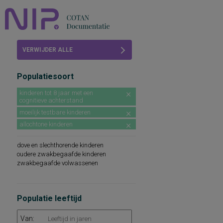
Home
VERWIJDER ALLE
Beoordelingen
FILTERS
Populatiesoort
COTAN
kinderen tot 8 jaar met een
cognitieve achterstand
Abonneren
moeilijk testbare kinderen
FAQ
allochtone kinderen
dove en slechthorende kinderen
oudere zwakbegaafde kinderen
zwakbegaafde volwassenen
Populatie leeftijd
Van: