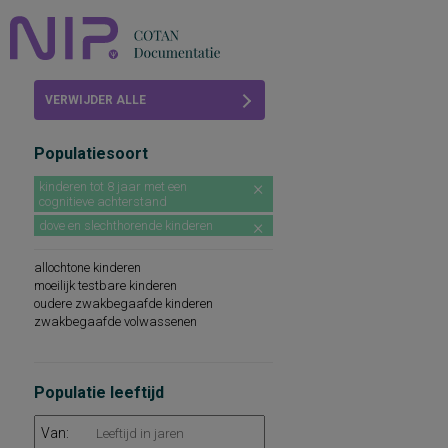
Home
VERWIJDER ALLE
Beoordelingen
FILTERS
Populatiesoort
COTAN
kinderen tot 8 jaar met een
cognitieve achterstand
Abonneren
dove en slechthorende kinderen
FAQ
allochtone kinderen
moeilijk testbare kinderen
oudere zwakbegaafde kinderen
zwakbegaafde volwassenen
Populatie leeftijd
Van: