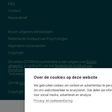
FAQ
Contact
Nieuwsbrief
Boom uitgevers Amsterdam
Nederlands Instituut van Psychologen
Algemene voorwaarden
Copyright
De online COTAN Documentatie is een uitgave van
Boom
uitgevers
, in opdracht van het
Nederlands Instituut van
Psychologen
(NIP), namens de Commissie
Testaangelegenheden Nederland (COTAN).
Over de cookies op deze website
Zie het
colofon
voor meer (copyright)informatie.
We gebruiken cookies om content en advertenties te pers
om ons websiteverkeer te analyseren. Ook delen we info
Copyright 2026 - COTAN Documentatie
voor social media, adverteren en analyse.
Privacy- en cookieverklaring