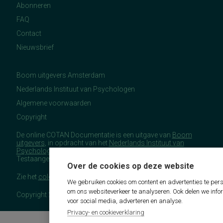
Abonneren
FAQ
Contact
Nieuwsbrief
Boom uitgevers Amsterdam
Nederlands Instituut van Psychologen
Algemene voorwaarden
Copyright
De online COTAN Documentatie is een uitgave van
Boom
uitgevers
, in opdracht van het
Nederlands Instituut van
Psychologen
(NIP), namens de Commissie
Testaangelegenheden Nederland (COTAN).
Over de cookies op deze website
Zie het
colofon
voor meer (copyright)informatie.
We gebruiken cookies om content en advertenties te pers
om ons websiteverkeer te analyseren. Ook delen we info
Copyright 2026 - COTAN Documentatie
voor social media, adverteren en analyse.
Privacy- en cookieverklaring