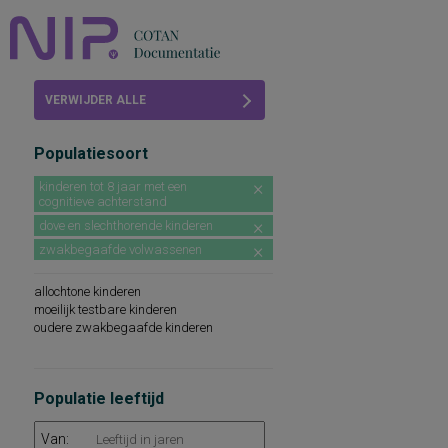
Home
VERWIJDER ALLE
Beoordelingen
FILTERS
Populatiesoort
COTAN
kinderen tot 8 jaar met een
cognitieve achterstand
Abonneren
dove en slechthorende kinderen
FAQ
zwakbegaafde volwassenen
allochtone kinderen
moeilijk testbare kinderen
oudere zwakbegaafde kinderen
Populatie leeftijd
Van: