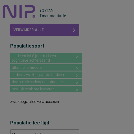
Home
VERWIJDER ALLE
Beoordelingen
FILTERS
Populatiesoort
COTAN
kinderen tot 8 jaar met een
cognitieve achterstand
Abonneren
allochtone kinderen
FAQ
oudere zwakbegaafde kinderen
dove en slechthorende kinderen
moeilijk testbare kinderen
zwakbegaafde volwassenen
Populatie leeftijd