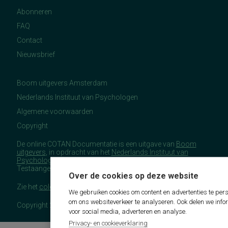
Abonneren
FAQ
Contact
Nieuwsbrief
Boom uitgevers Amsterdam
Nederlands Instituut van Psychologen
Algemene voorwaarden
Copyright
De online COTAN Documentatie is een uitgave van
Boom
uitgevers
, in opdracht van het
Nederlands Instituut van
Psychologen
(NIP), namens de Commissie
Testaangelegenheden Nederland (COTAN).
Over de cookies op deze website
Zie het
colofon
voor meer (copyright)informatie.
We gebruiken cookies om content en advertenties te pers
om ons websiteverkeer te analyseren. Ook delen we info
Copyright 2026 - COTAN Documentatie
voor social media, adverteren en analyse.
Privacy- en cookieverklaring