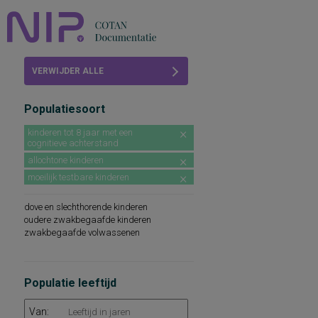
Home
VERWIJDER ALLE
Beoordelingen
FILTERS
Populatiesoort
COTAN
kinderen tot 8 jaar met een
cognitieve achterstand
Abonneren
allochtone kinderen
FAQ
moeilijk testbare kinderen
dove en slechthorende kinderen
oudere zwakbegaafde kinderen
zwakbegaafde volwassenen
Populatie leeftijd
Van: