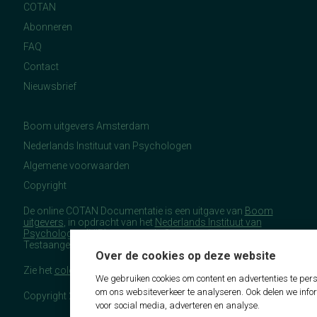
COTAN
Abonneren
FAQ
Contact
Nieuwsbrief
Boom uitgevers Amsterdam
Nederlands Instituut van Psychologen
Algemene voorwaarden
Copyright
De online COTAN Documentatie is een uitgave van
Boom
uitgevers
, in opdracht van het
Nederlands Instituut van
Psychologen
(NIP), namens de Commissie
Testaangelegenheden Nederland (COTAN).
Over de cookies op deze website
Zie het
colofon
voor meer (copyright)informatie.
We gebruiken cookies om content en advertenties te pers
om ons websiteverkeer te analyseren. Ook delen we info
Copyright 2026 - COTAN Documentatie
voor social media, adverteren en analyse.