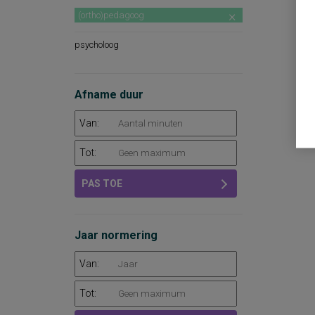
(ortho)pedagoog
psycholoog
Afname duur
Van:
Tot:
PAS TOE
Jaar normering
Van:
Tot: