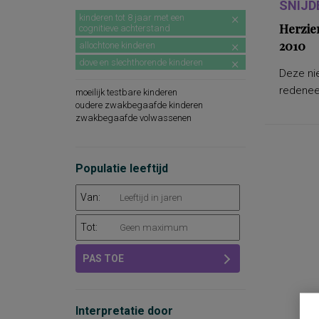
SNIJD
kinderen tot 8 jaar met een
Herzie
cognitieve achterstand
2010
allochtone kinderen
dove en slechthorende kinderen
Deze nie
redeneer
moeilijk testbare kinderen
oudere zwakbegaafde kinderen
zwakbegaafde volwassenen
Populatie leeftijd
Van:
Tot:
PAS TOE
Interpretatie door