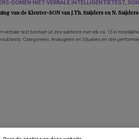
ERS-OOMEN NIET-VERBALE INTELLIGENTIETEST, SON-
ning van de Kleuter-SON van J.Th. Snijders en N. Snijd
t-verbale test bestaat uit zes subtests met elk ca. 15 in moeilijkh
subtests: Categorieën, Analogieën en Situaties en drie performale
Over de cookies op deze website