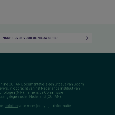
INSCHRIJVEN VOOR DE NIEUWSBRIEF
online COTAN Documentatie is een uitgave van
Boom
evers
, in opdracht van het
Nederlands Instituut van
chologen
(NIP), namens de Commissie
taangelegenheden Nederland (COTAN).
het
colofon
voor meer (copyright)informatie.