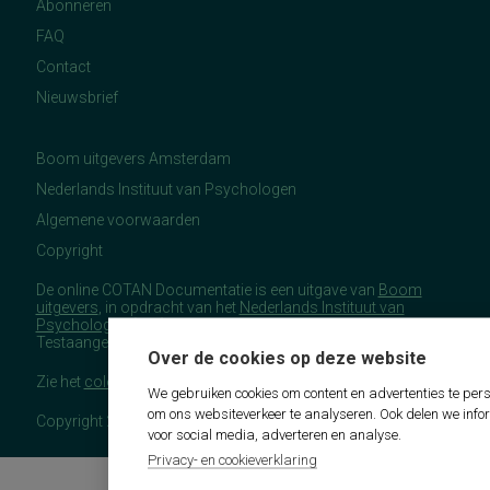
Abonneren
FAQ
Contact
Nieuwsbrief
Boom uitgevers Amsterdam
Nederlands Instituut van Psychologen
Algemene voorwaarden
Copyright
De online COTAN Documentatie is een uitgave van
Boom
uitgevers
, in opdracht van het
Nederlands Instituut van
Psychologen
(NIP), namens de Commissie
Testaangelegenheden Nederland (COTAN).
Over de cookies op deze website
Zie het
colofon
voor meer (copyright)informatie.
We gebruiken cookies om content en advertenties te pers
om ons websiteverkeer te analyseren. Ook delen we info
Copyright 2026 - COTAN Documentatie
voor social media, adverteren en analyse.
Privacy- en cookieverklaring