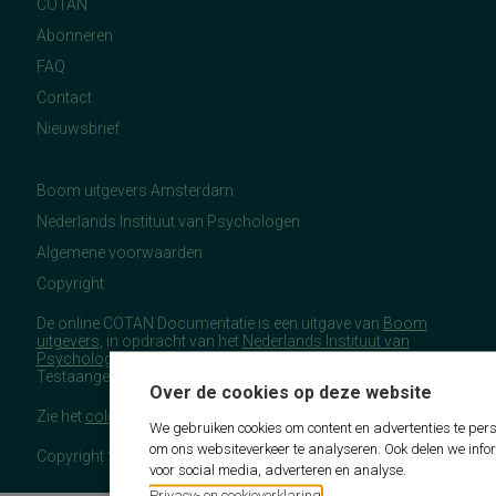
COTAN
Abonneren
FAQ
Contact
Nieuwsbrief
Boom uitgevers Amsterdam
Nederlands Instituut van Psychologen
Algemene voorwaarden
Copyright
De online COTAN Documentatie is een uitgave van
Boom
uitgevers
, in opdracht van het
Nederlands Instituut van
Psychologen
(NIP), namens de Commissie
Testaangelegenheden Nederland (COTAN).
Over de cookies op deze website
Zie het
colofon
voor meer (copyright)informatie.
We gebruiken cookies om content en advertenties te pers
om ons websiteverkeer te analyseren. Ook delen we info
Copyright 2026 - COTAN Documentatie
voor social media, adverteren en analyse.
Privacy- en cookieverklaring