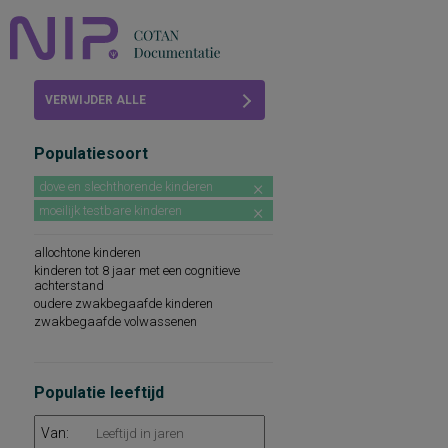
Home
VERWIJDER ALLE
Beoordelingen
FILTERS
Populatiesoort
COTAN
dove en slechthorende kinderen
Abonneren
moeilijk testbare kinderen
FAQ
allochtone kinderen
kinderen tot 8 jaar met een cognitieve
achterstand
oudere zwakbegaafde kinderen
zwakbegaafde volwassenen
Populatie leeftijd
Van: