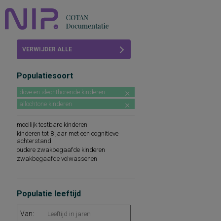
Home
VERWIJDER ALLE
Beoordelingen
FILTERS
Populatiesoort
COTAN
dove en slechthorende kinderen
Abonneren
allochtone kinderen
FAQ
moeilijk testbare kinderen
kinderen tot 8 jaar met een cognitieve
achterstand
oudere zwakbegaafde kinderen
zwakbegaafde volwassenen
Populatie leeftijd
Van: