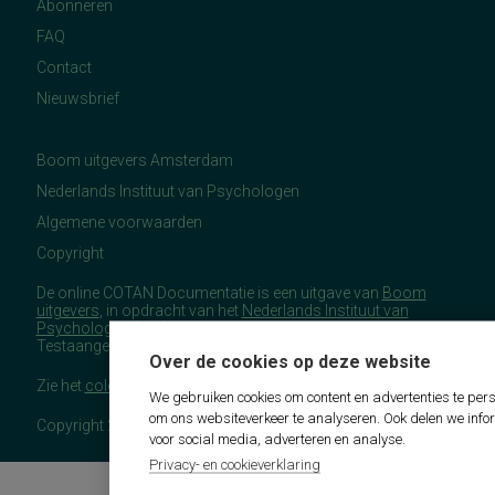
Abonneren
FAQ
Contact
Nieuwsbrief
Boom uitgevers Amsterdam
Nederlands Instituut van Psychologen
Algemene voorwaarden
Copyright
De online COTAN Documentatie is een uitgave van
Boom
uitgevers
, in opdracht van het
Nederlands Instituut van
Psychologen
(NIP), namens de Commissie
Testaangelegenheden Nederland (COTAN).
Over de cookies op deze website
Zie het
colofon
voor meer (copyright)informatie.
We gebruiken cookies om content en advertenties te pers
om ons websiteverkeer te analyseren. Ook delen we info
Copyright 2026 - COTAN Documentatie
voor social media, adverteren en analyse.
Privacy- en cookieverklaring