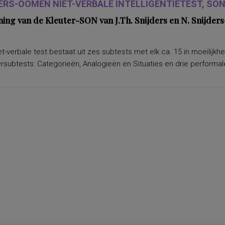
ERS-OOMEN NIET-VERBALE INTELLIGENTIETEST, SON-
ning van de Kleuter-SON van J.Th. Snijders en N. Snijd
t-verbale test bestaat uit zes subtests met elk ca. 15 in moeilijkh
subtests: Categorieën, Analogieën en Situaties en drie performale