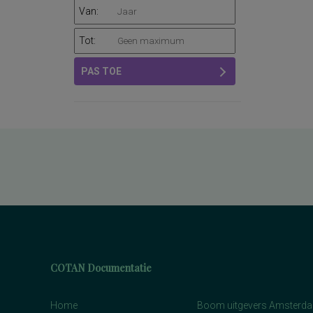
Van:
Tot:
PAS TOE
COTAN Documentatie
Home
Boom uitgevers Amsterd