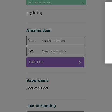
(ortho)pedagoog
psycholoog
Afname duur
Van:
Tot:
PAS TOE
Beoordeeld
Laatste 20 jaar
Jaar normering