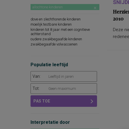
SNIJD
allochtone kinderen
Herzie
2010
dove en slechthorende kinderen
moeilijk testbare kinderen
Deze nie
kinderen tot 8 jaar met een cognitieve
achterstand
redeneer
oudere zwakbegaafde kinderen
zwakbegaafde volwassenen
Populatie leeftijd
Van:
Tot:
PAS TOE
Interpretatie door