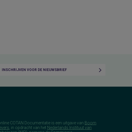
INSCHRIJVEN VOOR DE NIEUWSBRIEF
online COTAN Documentatie is een uitgave van
Boom
evers
, in opdracht van het
Nederlands Instituut van