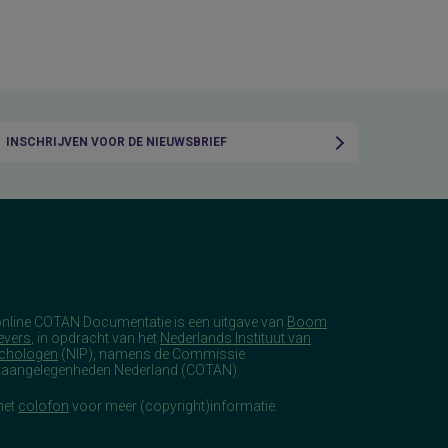
INSCHRIJVEN VOOR DE NIEUWSBRIEF
online COTAN Documentatie is een uitgave van
Boom
evers
, in opdracht van het
Nederlands Instituut van
chologen
(NIP), namens de Commissie
taangelegenheden Nederland (COTAN).
het
colofon
voor meer (copyright)informatie.