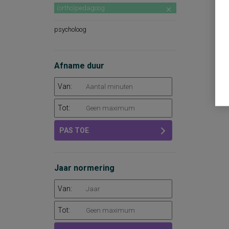
(ortho)pedagoog
psycholoog
Afname duur
Van:
Tot:
PAS TOE
Jaar normering
Van:
Tot: