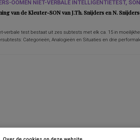
ERS-OOMEN NIET-VERBALE INTELLIGENTIETEST, SON-
ning van de Kleuter-SON van J.Th. Snijders en N. Snijd
t-verbale test bestaat uit zes subtests met elk ca. 15 in moeilijkh
subtests: Categorieën, Analogieën en Situaties en drie performale
Over de cookies op deze website