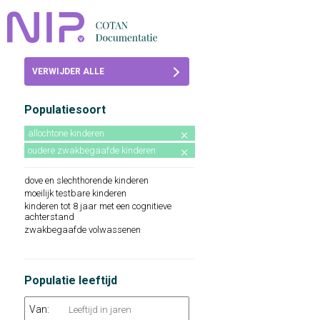
Home
VERWIJDER ALLE
Beoordelingen
FILTERS
Populatiesoort
COTAN
allochtone kinderen
Abonneren
oudere zwakbegaafde kinderen
FAQ
dove en slechthorende kinderen
moeilijk testbare kinderen
kinderen tot 8 jaar met een cognitieve
achterstand
zwakbegaafde volwassenen
Populatie leeftijd
Van: