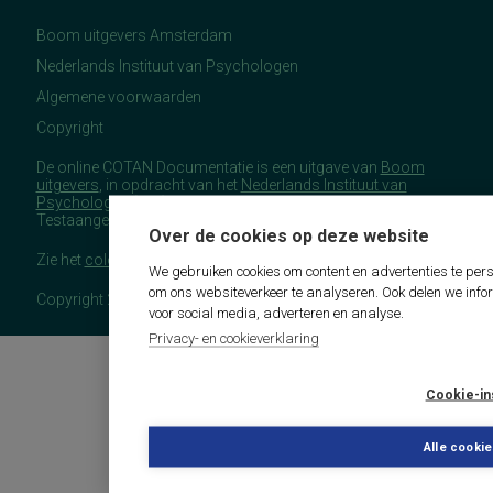
Boom uitgevers Amsterdam
Nederlands Instituut van Psychologen
Algemene voorwaarden
Copyright
De online COTAN Documentatie is een uitgave van
Boom
uitgevers
, in opdracht van het
Nederlands Instituut van
Psychologen
(NIP), namens de Commissie
Testaangelegenheden Nederland (COTAN).
Over de cookies op deze website
Zie het
colofon
voor meer (copyright)informatie.
We gebruiken cookies om content en advertenties te pers
om ons websiteverkeer te analyseren. Ook delen we info
Copyright 2026 - COTAN Documentatie
voor social media, adverteren en analyse.
Privacy- en cookieverklaring
Cookie-in
Alle cooki