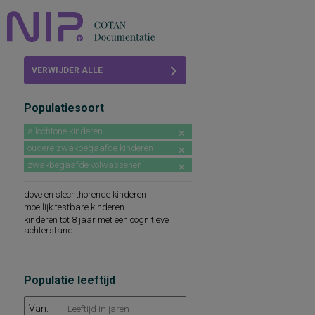
Home
VERWIJDER ALLE
Beoordelingen
FILTERS
Populatiesoort
COTAN
allochtone kinderen
Abonneren
oudere zwakbegaafde kinderen
zwakbegaafde volwassenen
FAQ
dove en slechthorende kinderen
moeilijk testbare kinderen
kinderen tot 8 jaar met een cognitieve
achterstand
Populatie leeftijd
Van: