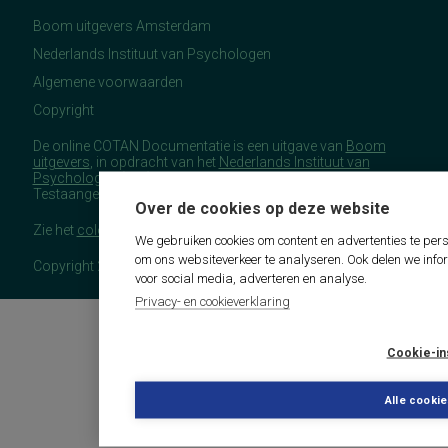
Boom uitgevers Amsterdam
Nederlands Instituut van Psychologen
Algemene voorwaarden
Copyright
De online COTAN Documentatie is een uitgave van
Boom
uitgevers
, in opdracht van het
Nederlands Instituut van
Psychologen
(NIP), namens de Commissie
Testaangelegenheden Nederland (COTAN).
Over de cookies op deze website
Zie het
colofon
voor meer (copyright)informatie.
We gebruiken cookies om content en advertenties te pers
om ons websiteverkeer te analyseren. Ook delen we info
Copyright 2026 - COTAN Documentatie
voor social media, adverteren en analyse.
Privacy- en cookieverklaring
Cookie-in
Alle cooki