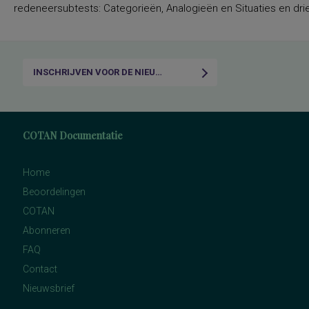
redeneersubtests: Categorieën, Analogieën en Situaties en drie
INSCHRIJVEN VOOR DE NIEUWSBRIEF
COTAN Documentatie
Home
Beoordelingen
COTAN
Abonneren
FAQ
Contact
Nieuwsbrief