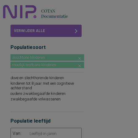
Home
VERWIJDER ALLE
Beoordelingen
FILTERS
Populatiesoort
COTAN
allochtone kinderen
Abonneren
moeilijk testbare kinderen
FAQ
dove en slechthorende kinderen
kinderen tot 8 jaar met een cognitieve
achterstand
oudere zwakbegaafde kinderen
zwakbegaafde volwassenen
Populatie leeftijd
Van: