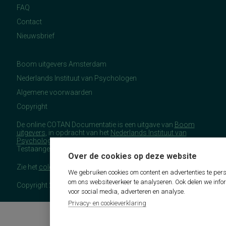
FAQ
Contact
Nieuwsbrief
Boom uitgevers Amsterdam
Nederlands Instituut van Psychologen
Algemene voorwaarden
Copyright
De online COTAN Documentatie is een uitgave van
Boom
uitgevers
, in opdracht van het
Nederlands Instituut van
Psychologen
(NIP), namens de Commissie
Testaangelegenheden Nederland (COTAN).
Over de cookies op deze website
Zie het
colofon
voor meer (copyright)informatie.
We gebruiken cookies om content en advertenties te pers
om ons websiteverkeer te analyseren. Ook delen we info
Copyright 2026 - COTAN Documentatie
voor social media, adverteren en analyse.
Privacy- en cookieverklaring