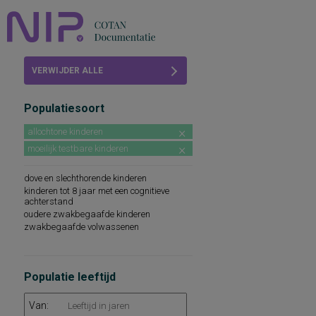
Home
VERWIJDER ALLE
Beoordelingen
FILTERS
Populatiesoort
COTAN
allochtone kinderen
Abonneren
moeilijk testbare kinderen
FAQ
dove en slechthorende kinderen
kinderen tot 8 jaar met een cognitieve
achterstand
oudere zwakbegaafde kinderen
zwakbegaafde volwassenen
Populatie leeftijd
Van: