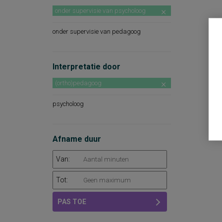
onder supervisie van psycholoog
onder supervisie van pedagoog
Interpretatie door
(ortho)pedagoog
psycholoog
Afname duur
Van:
Tot:
PAS TOE