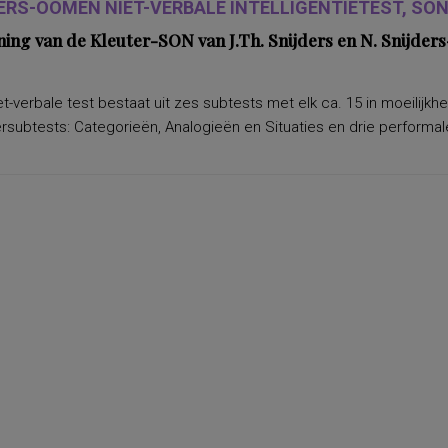
ERS-OOMEN NIET-VERBALE INTELLIGENTIETEST, SON-
ning van de Kleuter-SON van J.Th. Snijders en N. Snijd
t-verbale test bestaat uit zes subtests met elk ca. 15 in moeilijkh
subtests: Categorieën, Analogieën en Situaties en drie performale