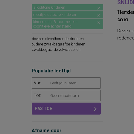
SNIJD
allochtone kinderen
Herzie
moeilijk testbare kinderen
2010
kinderen tot 8 jaar met een
cognitieve achterstand
Deze nie
redeneer
dove en slechthorende kinderen
oudere zwakbegaafde kinderen
zwakbegaafde volwassenen
Populatie leeftijd
Van:
Tot:
PAS TOE
Afname door