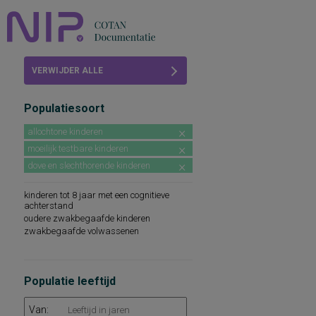
Home
VERWIJDER ALLE
Beoordelingen
FILTERS
Populatiesoort
COTAN
allochtone kinderen
Abonneren
moeilijk testbare kinderen
dove en slechthorende kinderen
FAQ
kinderen tot 8 jaar met een cognitieve
achterstand
oudere zwakbegaafde kinderen
zwakbegaafde volwassenen
Populatie leeftijd
Van: