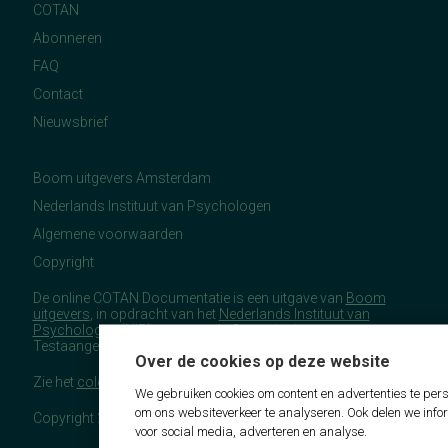
COTAN
Abonneren
FAQ
Contact
Nieuwsbrief
Boom uitgevers Amsterdam
Nederlands Instituut van Psychologen
Algemene voorwaarden
Copyright
De online COTAN Documentatie is een uitgave van
Boom
uitgevers
, in opdracht van het
Nederlands Instituut van
Psychologen
(NIP), namens de Commissie
Testaangelegenheden Nederland (COTAN).
Over de cookies op deze website
Zie het
colofon
voor meer (copyright)informatie.
We gebruiken cookies om content en advertenties te pers
om ons websiteverkeer te analyseren. Ook delen we info
Copyright 2026 - COTAN Documentatie
voor social media, adverteren en analyse.