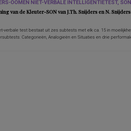
ERS-OOMEN NIET-VERBALE INTELLIGENTIETEST, SON-
ning van de Kleuter-SON van J.Th. Snijders en N. Snijd
t-verbale test bestaat uit zes subtests met elk ca. 15 in moeilijkh
subtests: Categorieën, Analogieën en Situaties en drie performale