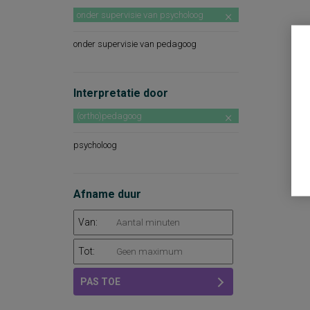
onder supervisie van psycholoog
onder supervisie van pedagoog
Interpretatie door
(ortho)pedagoog
psycholoog
Afname duur
Van:
Tot:
PAS TOE