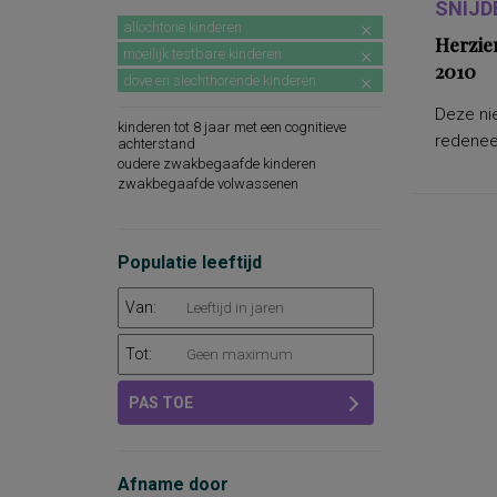
SNIJD
allochtone kinderen
Herzie
moeilijk testbare kinderen
2010
dove en slechthorende kinderen
Deze nie
kinderen tot 8 jaar met een cognitieve
redeneer
achterstand
oudere zwakbegaafde kinderen
zwakbegaafde volwassenen
Populatie leeftijd
Van:
Tot:
PAS TOE
Afname door