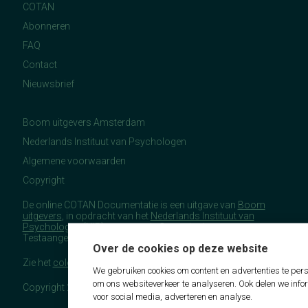
COTAN
Abonneren
FAQ
Contact
Nieuwsbrief
Boom uitgevers Amsterdam
Nederlands Instituut van Psychologen
Algemene voorwaarden
Copyright
De online COTAN Documentatie is een uitgave van
Boom
uitgevers
, in opdracht van het
Nederlands Instituut van
Psychologen
(NIP), namens de Commissie
Testaangelegenheden Nederland (COTAN).
Over de cookies op deze website
Zie het
colofon
voor meer (copyright)informatie.
We gebruiken cookies om content en advertenties te pers
om ons websiteverkeer te analyseren. Ook delen we info
Copyright 2026 - COTAN Documentatie
voor social media, adverteren en analyse.