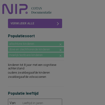
Home
VERWIJDER ALLE
Beoordelingen
FILTERS
Populatiesoort
COTAN
allochtone kinderen
Abonneren
dove en slechthorende kinderen
moeilijk testbare kinderen
FAQ
kinderen tot 8 jaar met een cognitieve
achterstand
oudere zwakbegaafde kinderen
zwakbegaafde volwassenen
Populatie leeftijd
Van: