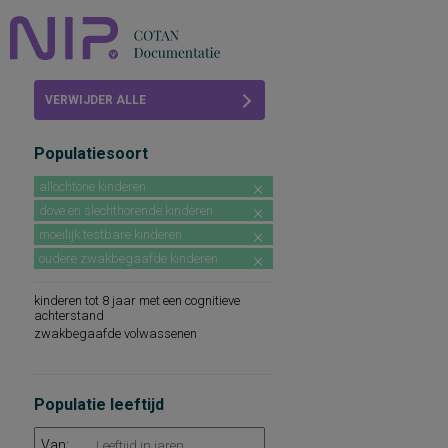
Home
VERWIJDER ALLE
Beoordelingen
FILTERS
Populatiesoort
COTAN
allochtone kinderen
Abonneren
dove en slechthorende kinderen
moeilijk testbare kinderen
FAQ
oudere zwakbegaafde kinderen
kinderen tot 8 jaar met een cognitieve
achterstand
zwakbegaafde volwassenen
Populatie leeftijd
Van: