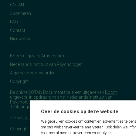
COTAN
Abonneren
FAQ
Contact
Nieuwsbrief
Boom uitgevers Amsterdam
Nederlands Instituut van Psychologen
Algemene voorwaarden
Copyright
De online COTAN Documentatie is een uitgave van
Boom
uitgevers
, in opdracht van het
Nederlands Instituut van
Psychologen
(NIP), namens de Commissie
Testaangelegenheden Nederland (COTAN).
Over de cookies op deze website
Zie het
colofon
voor meer (copyright)informatie.
We gebruiken cookies om content en advertenties te pers
om ons websiteverkeer te analyseren. Ook delen we info
Copyright 2026 - COTAN Documentatie
voor social media, adverteren en analyse.