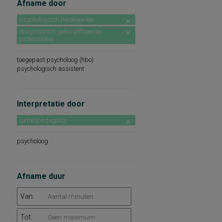
Afname door
psychologisch medewerker
diagnostisch gekwalificeerde
professional
toegepast psycholoog (hbo)
psychologisch assistent
Interpretatie door
(ortho)pedagoog
psycholoog
Afname duur
Van:
Tot: