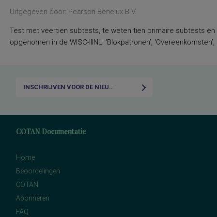
Uitgegeven door: Pearson Benelux B.V.
Test met veertien subtests, te weten tien primaire subtests en
opgenomen in de WISC-IIINL: ‘Blokpatronen’, ‘Overeenkomsten’, ‘C
INSCHRIJVEN VOOR DE NIEUWSBRIEF
COTAN Documentatie
Home
Beoordelingen
COTAN
Abonneren
FAQ