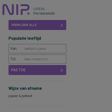
Home
VERWIJDER ALLE
Beoordelingen
FILTERS
Populatie leeftijd
COTAN
Van:
Abonneren
Tot:
FAQ
PAS TOE
Wijze van afname
papier & potlood