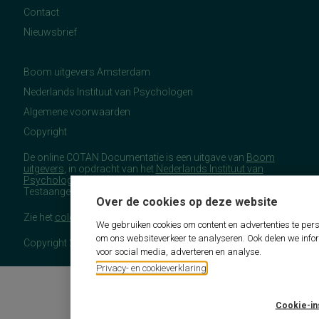
Contact
Nieuwsbrief
Boom uitgevers Amsterdam
Nederlands Instituut van Psychologen
Algemene voorwaarden
Copyright
De online COTAN Documentatie is een uitgave van
Boom
uitgevers
, in opdracht van het
Nederlands Instituut van
Psychologen
(NIP), namens de Commissie
Testaangelegenheden Nederland (COTAN).
Over de cookies op deze website
Zie het
colofon
voor meer (copyright)informatie.
We gebruiken cookies om content en advertenties te pers
om ons websiteverkeer te analyseren. Ook delen we info
Copyright 2026 - COTAN Documentatie
voor social media, adverteren en analyse.
Privacy- en cookieverklaring
Cookie-in