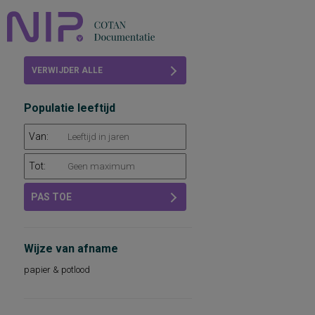
Home
VERWIJDER ALLE
Beoordelingen
FILTERS
Populatie leeftijd
COTAN
Van:
Abonneren
Tot:
FAQ
PAS TOE
Wijze van afname
papier & potlood