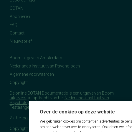
COTAN
Abonneren
FAQ
Contact
Nieuwsbrief
Boom uitgevers Amsterdam
Nederlands Instituut van Psychologen
Algemene voorwaarden
Copyright
De online COTAN Documentatie is een uitgave van
Boom
uitgevers
, in opdracht van het
Nederlands Instituut van
Psychologen
(NIP), namens de Commissie
Testaangelegenheden Nederland (COTAN).
Over de cookies op deze website
Zie het
colofon
voor meer (copyright)informatie.
We gebruiken cookies om content en advertenties te pers
om ons websiteverkeer te analyseren. Ook delen we info
Copyright 2026 - COTAN Documentatie