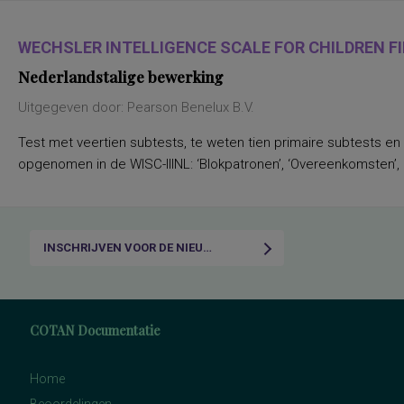
WECHSLER INTELLIGENCE SCALE FOR CHILDREN FIF
Nederlandstalige bewerking
Uitgegeven door: Pearson Benelux B.V.
Test met veertien subtests, te weten tien primaire subtests en
opgenomen in de WISC-IIINL: ‘Blokpatronen’, ‘Overeenkomsten’, ‘C
INSCHRIJVEN VOOR DE NIEUWSBRIEF
COTAN Documentatie
Home
Beoordelingen