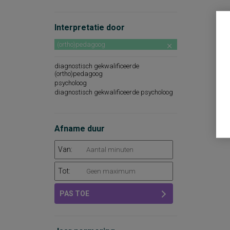
Interpretatie door
(ortho)pedagoog
diagnostisch gekwalificeerde
(ortho)pedagoog
psycholoog
diagnostisch gekwalificeerde psycholoog
Afname duur
Van:
Tot:
PAS TOE