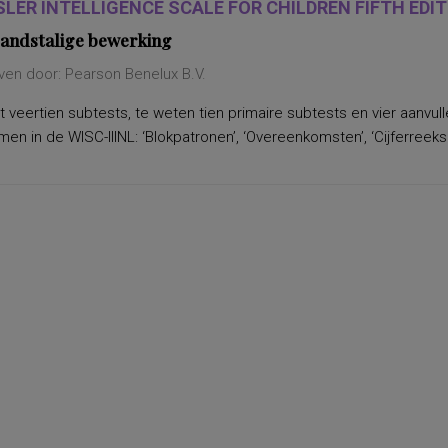
LER INTELLIGENCE SCALE FOR CHILDREN FIFTH EDITI
andstalige bewerking
ven door: Pearson Benelux B.V.
 veertien subtests, te weten tien primaire subtests en vier aanvu
n in de WISC-IIINL: ‘Blokpatronen’, ‘Overeenkomsten’, ‘Cijferreeksen