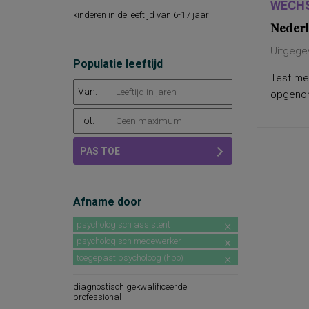
WECHS
kinderen in de leeftijd van 6-17 jaar
Nederl
Uitgege
Populatie leeftijd
Test met
Van:
opgenome
Tot:
PAS TOE
Afname door
psychologisch assistent
psychologisch medewerker
toegepast psycholoog (hbo)
diagnostisch gekwalificeerde
professional