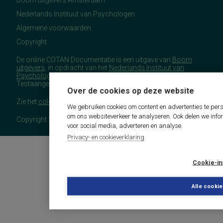
Nederlands Instituut van Psychologen
Algemene voorwaarden
Copyright
De online COTAN Documentatie is een uitgave van
Boom
uitgevers
, in opdracht van het
Nederlands Instituut van
Psychologen
(NIP), namens de Commissie
Testaangelegenheden Nederland (COTAN).
Over de cookies op deze website
Zie het
colofon
voor meer (copyright)informatie.
We gebruiken cookies om content en advertenties te pers
om ons websiteverkeer te analyseren. Ook delen we info
Copyright 2026 - COTAN Documentatie
voor social media, adverteren en analyse.
Privacy- en cookieverklaring
Cookie-in
Alle cooki