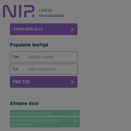
Home
VERWIJDER ALLE
Beoordelingen
FILTERS
Populatie leeftijd
COTAN
Van:
Abonneren
Tot:
FAQ
PAS TOE
Afname door
psychologisch assistent
diagnostisch gekwalificeerde
professional