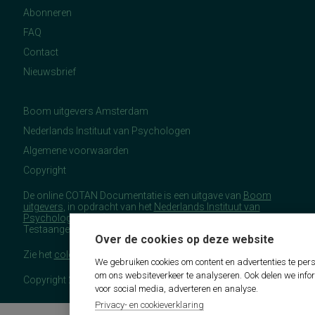
Abonneren
FAQ
Contact
Nieuwsbrief
Boom uitgevers Amsterdam
Nederlands Instituut van Psychologen
Algemene voorwaarden
Copyright
De online COTAN Documentatie is een uitgave van
Boom
uitgevers
, in opdracht van het
Nederlands Instituut van
Psychologen
(NIP), namens de Commissie
Testaangelegenheden Nederland (COTAN).
Over de cookies op deze website
Zie het
colofon
voor meer (copyright)informatie.
We gebruiken cookies om content en advertenties te pers
om ons websiteverkeer te analyseren. Ook delen we info
Copyright 2026 - COTAN Documentatie
voor social media, adverteren en analyse.
Privacy- en cookieverklaring