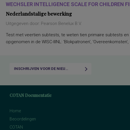
WECHSLER INTELLIGENCE SCALE FOR CHILDREN FIF
Nederlandstalige bewerking
Uitgegeven door: Pearson Benelux B.V.
Test met veertien subtests, te weten tien primaire subtests en
opgenomen in de WISC-IIINL: ‘Blokpatronen’, ‘Overeenkomsten’, ‘C
INSCHRIJVEN VOOR DE NIEUWSBRIEF
COTAN Documentatie
Home
Beoordelingen
COTAN