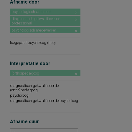
Afname door
psychologisch assistent
diagnostisch gekwalificeerde
professional
psychologisch medewerker
toegepast psycholoog (hbo)
Interpretatie door
(ortho)pedagoog
diagnostisch gekwalificeerde
(ortho)pedagoog
psycholoog
diagnostisch gekwalificeerde psycholoog
Afname duur